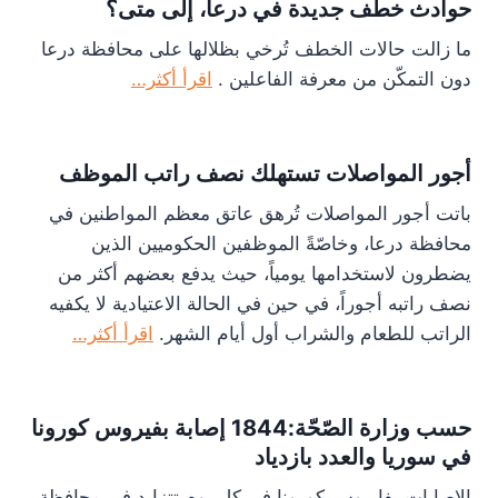
حوادث خطف جديدة في درعا، إلى متى؟
ما زالت حالات الخطف تُرخي بظلالها على محافظة درعا
دون التمكّن من معرفة الفاعلين .
اقرأ أكثر…
أجور المواصلات تستهلك نصف راتب الموظف
باتت أجور المواصلات تُرهق عاتق معظم المواطنين في
محافظة درعا، وخاصّةً الموظفين الحكوميين الذين
يضطرون لاستخدامها يومياً، حيث يدفع بعضهم أكثر من
نصف راتبه أجوراً، في حين في الحالة الاعتيادية لا يكفيه
الراتب للطعام والشراب أول أيام الشهر.
اقرأ أكثر…
حسب وزارة الصّحّة:1844 إصابة بفيروس كورونا
في سوريا والعدد بازدياد
الإصابات بفايروس كورونا في كل يوم تتزايد في محافظة