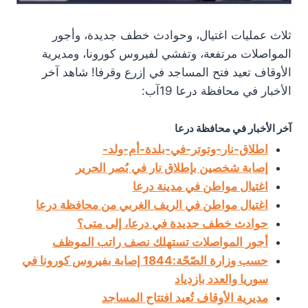
ثلاث عمليات اغتيال، وحوادث خطف جديدة، وأجور
المواصلات مرتفعة، وتفشي لفيروس كورونا، ومديرية
الأوقاف تعيد فتح المساجد في إزرع وقرفا! شاهد آخر
الأخبار في محافظة درعا 19آب:
آخر الأخبار في محافظة درعا
اطلاق-نار-وتوتر-في-بلدة-أم-ولد-
إصابة شخصين بإطلاق نار في بُصر الحرير
اغتيال مواطن في مدينة درعا
اغتيال مواطن في الريف الغربي من محافظة درعا
حوادث خطف جديدة في درعا، إلى متى؟
أجور المواصلات تستهلك نصف راتب الموظف
حسب وزارة الصّحّة:1844 إصابة بفيروس كورونا في
سوريا والعدد بازدياد
مديرية الأوقاف تُعيد افتتاح المساجد