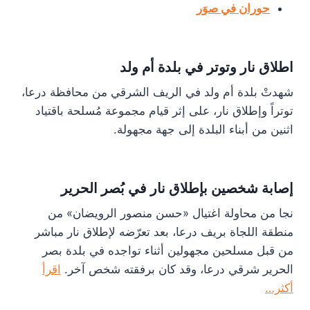
حوران في صوَر
اطلاق نار وتوتر في بلدة أم ولد
شهدتْ بلدة أم ولد في الريف الشرقي من محافظة درعا،
توتراً وإطلاق نار، على إثر قيام مجموعة مُسلحة باقتياد
اثنين من أبناء البلدة إلى جهة مجهولة.
إصابة شخصين بإطلاق نار في بُصر الحرير
نجا من محاولة اغتيال «حسن منصور الرويضان» من
منطقة اللجاة بريف درعا، بعد تعرّضه لإطلاق نار مباشر
من قبل مسلحين مجهولين أثناء تواجده في بلدة بصر
الحرير شرقي درعا، وقد كان برفقته شخص آخر.
اقرأ
أكثر…