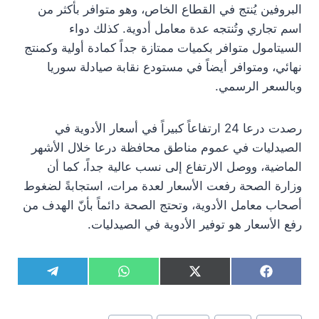
البروفين يُنتج في القطاع الخاص، وهو متوافر بأكثر من
اسم تجاري وتُنتجه عدة معامل أدوية. كذلك دواء
السيتامول متوافر بكميات ممتازة جداً كمادة أولية وكمنتج
نهائي، ومتوافر أيضاً في مستودع نقابة صيادلة سوريا
وبالسعر الرسمي.
رصدت درعا 24 ارتفاعاً كبيراً في أسعار الأدوية في
الصيدليات في عموم مناطق محافظة درعا خلال الأشهر
الماضية، ووصل الارتفاع إلى نسب عالية جداً، كما أن
وزارة الصحة رفعت الأسعار لعدة مرات، استجابةً لضغوط
أصحاب معامل الأدوية، وتحتج الصحة دائماً بأنّ الهدف من
رفع الأسعار هو توفير الأدوية في الصيدليات.
S
S
S
S
T
W
X
F
h
h
h
h
e
h
(
a
a
a
a
a
l
a
T
c
r
r
r
r
e
t
w
e
وسوم