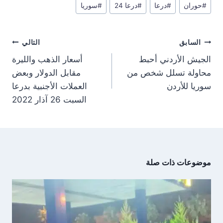
e
e
e
e
g
s
i
b
#
حوران
#
درعا
#
درعا 24
#
سوريا
المقال:
o
o
o
o
r
A
t
o
n
n
n
n
a
p
t
o
m
p
e
k
تصفّح
r
السابق
التالي
)
المقالات
الجيش الأردني أحبط
أسعار الذهب والليرة
محاولة تسلل شخص من
مقابل الدولار وبعض
سوريا للأردن
العملات الأجنبية بدرعا
السبت 26 آذار 2022
موضوعات ذات صلة