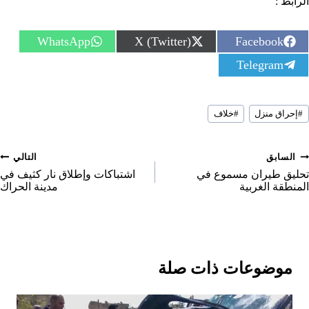
الرابط :
S
S
S
WhatsApp
X (Twitter)
Facebook
h
h
h
S
Telegram
a
a
a
h
r
r
r
a
e
e
e
r
o
o
o
سوم
e
n
n
n
#
إحراق منزل
#
خلاف
لمقال:
o
n
صفّح
السابق
التالي
لمقالات
تحليق طيران مسموع في
اشتباكات وإطلاق نار كثيف في
المنطقة الغربية
مدينة الحراك
موضوعات ذات صلة