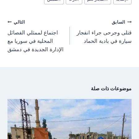
المقال:
o
o
o
o
r
A
t
o
n
n
n
n
a
p
t
o
m
p
e
k
تصفّح
r
السابق
التالي
)
المقالات
قتلى وجرحى جراء انفجار
اجتماع لممثلي الفصائل
سيارة في بادية الحماد
المحلية في سوريا مع
الإدارة الجديدة في دمشق
موضوعات ذات صلة