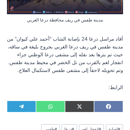
مدينة طفس في ريف محافظة درعا الغربي
أفاد مراسل درعا 24 بإصابة الشاب “أحمد علي كيوان” من
مدينة طفس في ريف درعا الغربي بجروح بليغة في ساقه،
حيث تم بترها بعد نقله إلى مشفى درعا الوطني جراء
انفجار لغم بالقرب من تل الخضر في محيط مدينة طفس.
وتم تحويله لاحقاً إلى مشفى طفس لاستكمال العلاج.
الرابط:
S
S
S
S
T
W
X
F
h
h
h
h
e
h
(
a
a
a
a
a
l
a
T
c
r
r
r
r
e
t
w
e
وسوم
e
e
e
e
g
s
i
b
#
إصابة
#
انفجار لغم
#
درعا
#
طفس