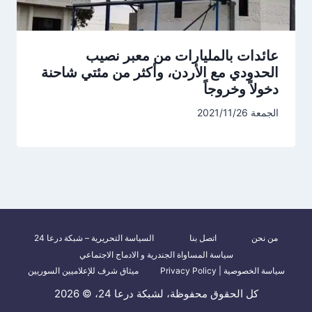
عائدات بالمليارات من معبر نصيب
الحدودي مع الأردن، وأكثر من مئتي شاحنة
دخولاً وخروجاً
الجمعة 2021/11/26
من نحن
اتصل بنا
السياسة التحريرية – شبكة درعا 24
سياسة المساواة الجندرية و الادماج الاجتماعي
سياسة الخصوصية | Privacy Policy
ميثاق شرف للإعلاميين السوريين
كل الحقوق محفوظة، لشبكة درعا 24، © 2026