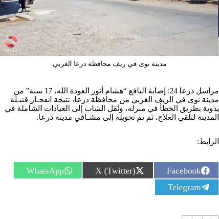
مدينة نوى في ريف محافظة درعا الغربي
مراسل درعا 24: إصابة اليافع “هشام أنور العودة الله، 17 سنة” من
مدينة نوى في الريف الغربي من محافظة درعا، نتيجة انفجـار قنبـلة
يدوية بطريق الخطأ في منزله، ونُقل الشاب إلى العيادات الشاملة في
المدينة لتلقي العلاج، ثم تم تحويله إلى مشـافي مدينة درعا.
الرابط:
S
S
S
WhatsApp
X (Twitter)
Facebook
h
h
h
S
Telegram
a
a
a
h
r
r
r
a
e
e
e
r
o
o
o
سوم