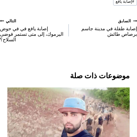
e
n
n
n
#
إصابة يافع
لمقال:
o
n
صفّح
السابق
التالي
لمقالات
إصابة طفلة في مدينة جاسم
إصابة يافع في في حوض
برصاص طائش
اليرموك، إلى متى تستمر فوضى
السلاح؟
موضوعات ذات صلة