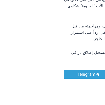
الأب “الحلوية” شكاوى
ل، ومهاجمته من قِبل
RBG، وقطع طريق جاسم – إنخل، رداً على استمرار
 مع تسجيل إطلاق نار في
S
Telegram
h
a
r
e
o
n