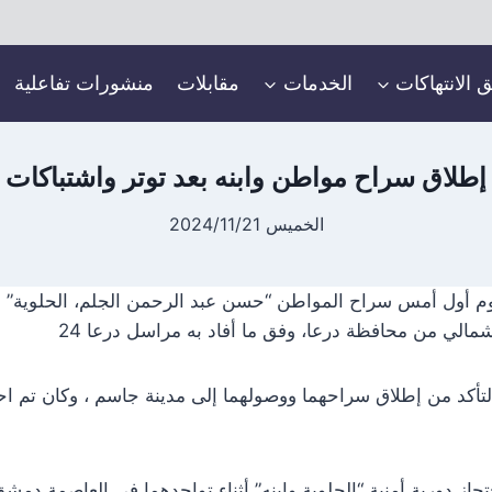
ق الانتهاكات
الخدمات
مقابلات
منشورات تفاعلية
إطلاق سراح مواطن وابنه بعد توتر واشتباكات
الخميس 2024/11/21
الي من محافظة درعا، وفق ما أفاد به مراسل درعا 24
تأكد من إطلاق سراحهما ووصولهما إلى مدينة جاسم ، وكان تم احت
ت رصدت درعا 24 احتجاز دورية أمنية “الحلوية وابنه” أثناء تواجدهما في العاصم