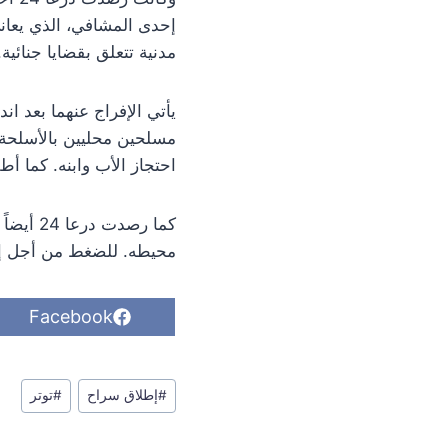
إحدى المشافي، الذي يعان
مدنية تتعلق بقضايا جنائية.
يأتي الإفراج عنهما بعد ا
احتجاز الأب وابنه. كما أطلق اللواء 15 شرقي مدينة إنخل، قـذائف اس
كما رصد
محيطه. للضغط من أجل إط
S
Facebook
h
a
r
وسوم
e
#
إطلاق سراح
#
توتر
o
المقال:
n