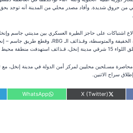
ي من حروق شديدة. وأفاد مصدر محلي من المدينة أنه توجد بحق 
ندلاع اشتباكات على حاجز الطيرة العسكري بين مدينتي جاسم وإنخ
مسلحين محليين بالأسلحة الخفيفة والمتوسطة، وقـذائف الـ 
تهدفت منطقة محيط الحاجز.
ت درعا 24 أيضاً محاصرة مسـلحين محليين لمركز أمن الدولة في مدينة إنخل،
لاق سراح الاثنين.
S
S
WhatsApp
X (Twitter)
h
h
a
a
r
r
e
e
o
o
n
n