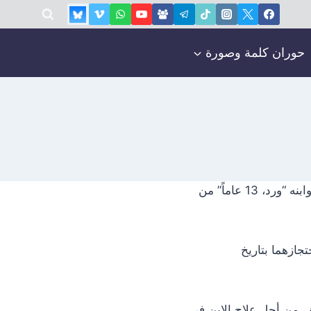
حوران كلمة وصورة
أطـلقت الأجهزة الأمنية يوم أول أمس سراح المواطن “حسن عبد الرحمن الجلم، الحلوية” وابنه “ورد، 13 عاماً” من
جازهما بتاريخ
ة دمشق، من أجل علاج الابن في