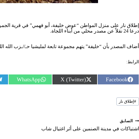
إطلاق نار على منزل المواطن “عوض خليفة، أبو فهمي” في قرية الجمرة
درعا 24 نقلاً عن مصدر محلي من أبناء اللجاة.
أضاف المصدر بأن “خليفة” يتهم مجموعة تابعة لمليشيا حـ//ـزب الله اللبن
الرابط:
S
S
S
WhatsApp
X (Twitter)
Facebook
h
h
h
a
a
a
r
r
r
سوم
e
e
e
#
إطلاق نار
لمقال:
o
o
o
n
n
n
صفّح
السابق
لمقالات
اشتباكات في مدينة الصنمين على أثر اغتيال شاب