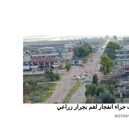
 جراء انفجار لغم بجرار زراعي