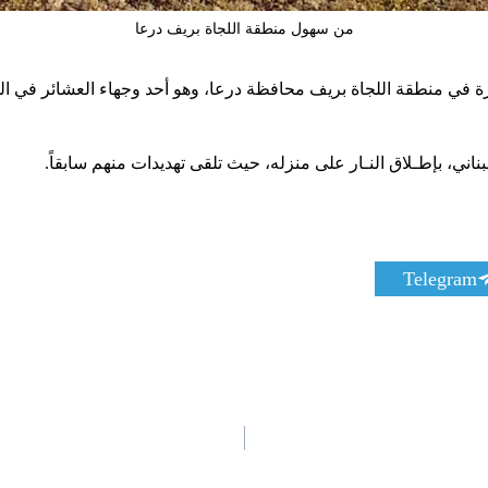
من سهول منطقة اللجاة بريف درعا
 في منطقة اللجاة بريف محافظة درعا، وهو أحد وجهاء العشائر في الم
اني، بإطـلاق النـار على منزله، حيث تلقى تهديدات منهم سابقاً.
S
Telegram
h
a
r
e
o
n