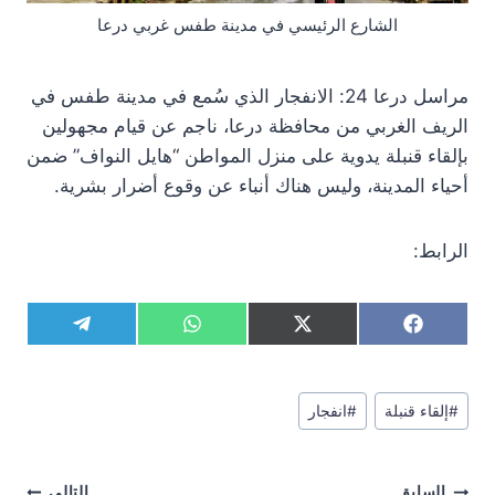
الشارع الرئيسي في مدينة طفس غربي درعا
مراسل درعا 24: الانفجار الذي سُمع في مدينة طفس في
الريف الغربي من محافظة درعا، ناجم عن قيام مجهولين
بإلقاء قنبلة يدوية على منزل المواطن “هايل النواف” ضمن
أحياء المدينة، وليس هناك أنباء عن وقوع أضرار بشرية.
الرابط:
S
S
S
S
T
W
X
F
h
h
h
h
e
h
(
a
a
a
a
a
l
a
T
c
r
r
r
r
e
t
w
e
وسوم
e
e
e
e
g
s
i
b
#
إلقاء قنبلة
#
انفجار
المقال:
o
o
o
o
r
A
t
o
n
n
n
n
a
p
t
o
m
p
e
k
تصفّح
r
السابق
التالي