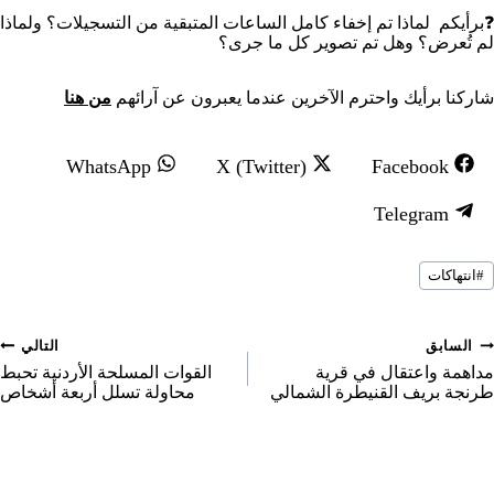
❓برأيكم لماذا تم إخفاء كامل الساعات المتبقية من التسجيلات؟ ولماذا
لم تُعرض؟ وهل تم تصوير كل ما جرى؟
شاركنا برأيك واحترم الآخرين عندما يعبرون عن آرائهم
من هنا
S
S
S
WhatsApp
X (Twitter)
Facebook
h
h
h
S
Telegram
a
a
a
h
r
r
r
سوم
a
#
انتهاكات
لمقال:
e
e
e
r
o
o
o
e
صفّح
السابق
التالي
n
n
n
o
لمقالات
مداهمة واعتقال في قرية
القوات المسلحة الأردنية تحبط
طرنجة بريف القنيطرة الشمالي
محاولة تسلل أربعة أشخاص
n