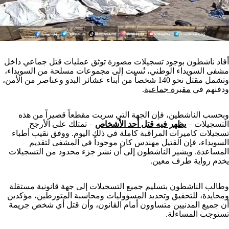
أفاد ناشطون بوجود تسجيلات مصورة توثق عمليات قتل جماعي داخل
مشفى السويداء الوطني، نُسبت إلى مجموعات مسلحة من السويداء،
وتشمل مقتل نحو 140 شخصاً من أبناء عشائر البدو وعناصر من الأمن،
ودفنهم في
مقبرة جماعية
.
وبحسب الناشطين، فإن الجهة التي سربت مقطعاً قصيراً من هذه
التسجيلات –
يظهر فيه قتل أحد الأشخاص
– تمتلك على الأرجح
تسجيلات كاميرات المراقبة كاملة في ذلك اليوم. ووفق نقيب أطباء
السويداء، فإن القتيل مهندس كان موجوداً في المشفى لتقديم
المساعدة. ويشير الناشطون إلى أن نشر جزء محدود من التسجيلات
يخدم رواية طرف معين.
وطالب الناشطون بتسليم جميع التسجيلات إلى جهة قانونية مستقلة
ومحايدة، للتحقيق وتحديد المسؤوليات ومحاسبة المتورطين، مؤكدين
أن جميع المدنيين متساوون أمام القانون، وأن قتل أي شخص جريمة
تستوجب المساءلة.