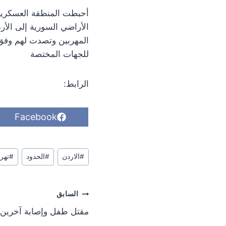
أحبطت المنطقة العسكرية 
الأراضي السورية إلى الأ
المهربين وتصدت لهم وفق ق
للجهات المختصة
الرابط:
S
Facebook
h
a
r
وسوم
e
#
الاردن
#
الحدود
#
تهر
o
المقال:
n
تصفّح
السابق
المقالات
مقتل طفل وإصابة آخرين 