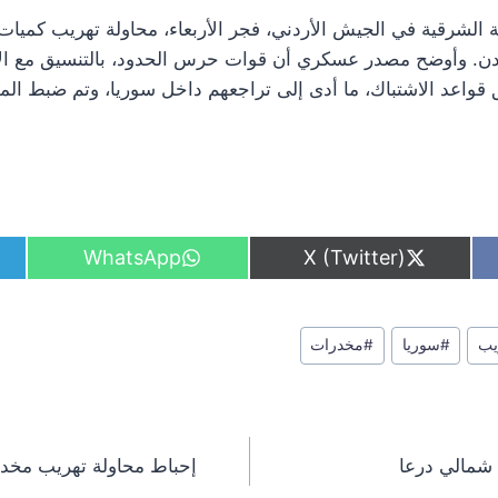
الشرقية في الجيش الأردني، فجر الأربعاء، محاولة تهريب كميا
ردن. وأوضح مصدر عسكري أن قوات حرس الحدود، بالتنسيق مع الأ
واعد الاشتباك، ما أدى إلى تراجعهم داخل سوريا، وتم ضبط المو
S
S
WhatsApp
X (Twitter)
h
h
a
a
r
r
e
e
يب
#
سوريا
#
مخدرات
o
o
n
n
شمالي درعا
إحباط محاولة تهريب مخدر