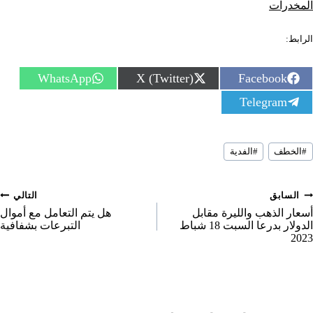
المخدرات
الرابط:
S
S
S
WhatsApp
X (Twitter)
Facebook
h
h
h
S
Telegram
a
a
a
h
r
r
r
a
e
e
e
r
o
o
o
سوم
e
n
n
n
#
الخطف
#
الفدية
لمقال:
o
n
صفّح
السابق
التالي
لمقالات
أسعار الذهب والليرة مقابل
هل يتم التعامل مع أموال
الدولار بدرعا السبت 18 شباط
التبرعات بشفافية
2023