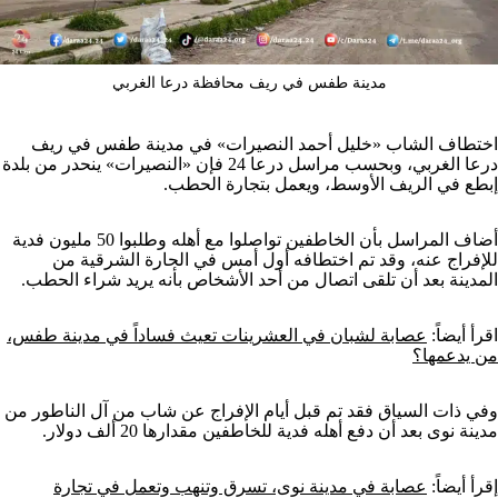
مدينة طفس في ريف محافظة درعا الغربي
اختطاف الشاب «خليل أحمد النصيرات» في مدينة طفس في ريف
درعا الغربي، وبحسب مراسل درعا 24 فإن «النصيرات» ينحدر من بلدة
إبطع في الريف الأوسط، ويعمل بتجارة الحطب.
أضاف المراسل بأن الخاطفين تواصلوا مع أهله وطلبوا 50 مليون فدية
للإفراج عنه، وقد تم اختطافه أول أمس في الحارة الشرقية من
المدينة بعد أن تلقى اتصال من أحد الأشخاص بأنه يريد شراء الحطب.
اقرأ أيضاً:
عصابة لشبان في العشرينات تعيث فساداً في مدينة طفس،
من يدعمها؟
وفي ذات السياق فقد تم قبل أيام الإفراج عن شاب من آل الناطور من
مدينة نوى بعد أن دفع أهله فدية للخاطفين مقدارها 20 ألف دولار.
إقرأ أيضاً:
عصابة في مدينة نوى، تسرق وتنهب وتعمل في تجارة