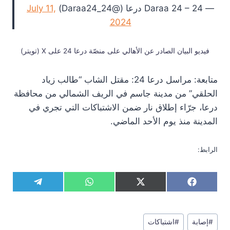
— Daraa 24 – 24 درعا (@Daraa24_24)
July 11,
2024
فيديو البيان الصادر عن الأهالي على منصّة درعا 24 على X (تويتر)
متابعة: مراسل درعا 24: مقتل الشاب “طالب زياد
الحلقي” من مدينة جاسم في الريف الشمالي من محافظة
درعا، جرّاء إطلاق نار ضمن الاشتباكات التي تجري في
المدينة منذ يوم الأحد الماضي.
الرابط:
S
S
S
S
T
W
X
F
h
h
h
h
e
h
(
a
a
a
a
a
l
a
T
c
r
r
r
r
e
t
w
e
وسوم
e
e
e
e
g
s
i
b
#
إصابة
#
اشتباكات