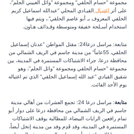
مجموعة “حسام الحلقي” ومجموعة “وائل الغبيني الجلم”،
على أثر
اغتيـال
القيـادي المحلي “عبدالله اسماعيل كريم
الحلقي المعروف بـ أبو عاصم الحلقي”.، ويتم فيها
استخدام أسـلحة خفيفة ومتوسطة وقـذائف هـاون.
متابعة: مراسل درعا24: مقتل المواطن “عدنان إسماعيل
الحلقي، 55عاماً” من مدينة جاسم في الريف الشمالي من
محافظة درعا، جراء الاشتباكات المستمرة في المدينة، بين
مجموعة “حسام الحلقي ومجموعة “وائل الجلم”، وهو
شقيق القيادي “عبد الله إسماعيل الحلقي” الذي تم اغتياله
يوم الأحد الفائت.
متابعة
: مراسل درعا 24: تجمع العشرات من أهالي مدينة
جاسم في الريف الشمالي من محافظة درعا على دوار أبو
تمام رافعين الرايات البيضاء، للمطالبة بوقف الاشتباكات
المستمرة في المدينة، وقد قَدِم وفد من مدينة إنخل أيضاً،