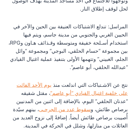
وتوجهوا للاجتماع في أحد مساجد المدينة بهدف الوصول
لحل لوقف إطلاق النار.
المراسل: تندلع الاشتباكات العنيفة بين الحين والآخر في
الحيين الغربي والجنوبي من مدينة جاسم، ويتم فيها
استخدام أسـلحة خفيفة ومتوسطة وقـذائف هـاون وRPG،
بين مجموعة “حسام الحلقي، البوجي” ومجموعة “وائل
الجلم، الغبيني” وتتهمها الأولى بتنفيذ عملية اغتيال القيادي
“عبدالله الحلقي، أبو عاصم”.
نتج عن الاشـتباكات التي اندلعت منذ
يوم الأحد الفائت
على خلفية اغتيال القيادي “أبو عاصم”
، مقتل شقيقه
“عدنان الحلقي” اليوم، بالإضافة إلى اثنين من المدنيين
برصاص طائش، و
سقوط عدد من الجرحـى
، بينهم سيّدة
أُصيبت برصاص طائش أيضاً. إضافةً إلى نزوح العديد من
العائلات من منازلها، وشلل في الحركة في المدينة.