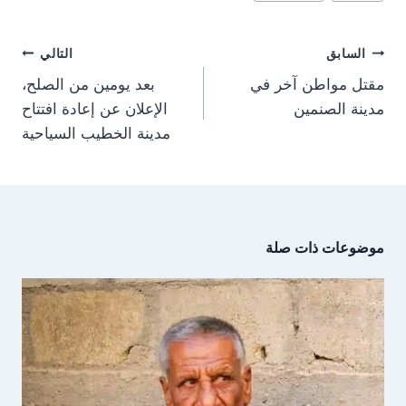
المقال:
o
o
o
o
r
A
t
o
n
n
n
n
a
p
t
o
m
p
e
k
تصفّح
r
السابق
التالي
)
المقالات
مقتل مواطن آخر في
بعد يومين من الصلح،
مدينة الصنمين
الإعلان عن إعادة افتتاح
مدينة الخطيب السياحية
موضوعات ذات صلة