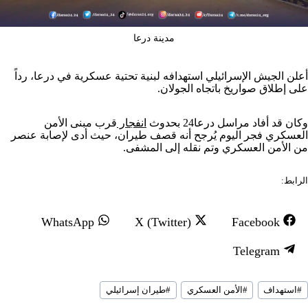
مدينة درعا
أعلن الجيش الإسرائيلي استهدافه لبنية تحتية عسكرية في درعا، رداً
على إطلاق صواريخ باتجاه الجولان.
وكان قد أفاد مراسل درعا24 بحدوث
انفجار
قرب مبنى الأمن
العسكري فجر اليوم يُرجح أنه قصف طيران، حيث أدى لإصابة عنصر
من الأمن العسكري وتم نقله إلى المشفى.
الرابط:
S
S
S
WhatsApp
X (Twitter)
Facebook
h
h
h
S
Telegram
a
a
a
h
r
r
r
سوم
a
#
استهداف
#
الأمن العسكري
#
طيران إسرائيلي
لمقال:
e
e
e