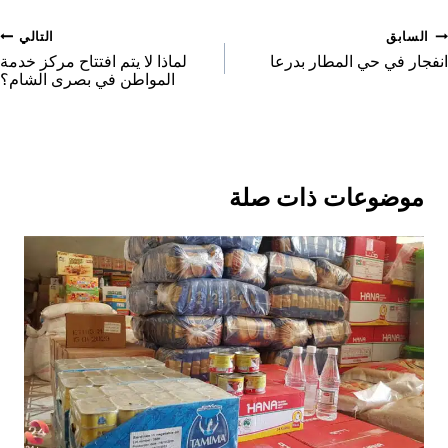
r
o
o
o
e
صفّح
السابق
التالي
n
n
n
o
لمقالات
انفجار في حي المطار بدرعا
لماذا لا يتم افتتاح مركز خدمة
المواطن في بصرى الشام؟
n
موضوعات ذات صلة