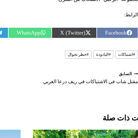
الرابط:
S
S
S
WhatsApp
X (Twitter)
Facebook
h
h
h
a
a
a
r
r
r
سوم
e
e
e
#
اشتباكات
#
اليادودة
#
حظر تجوال
لمقال:
o
o
o
n
n
n
صفّح
السابق
لمقالات
مقتل شاب في الاشتباكات في ريف درعا الغربي
 ذات صلة