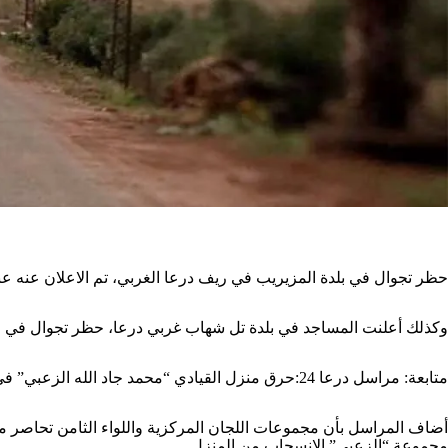
حظر تجوال في بلدة المزيريب في ريف درعا الغربي، تم الاعلان عنه عب
وكذلك أعلنت المساجد في بلدة تل شهاب غربي درعا، حظر تجوال في الب
متابعة: مراسل درعا 24:حرق منزل القيادي “محمد جاد الله الزعبي” في بلدة اليادودة غربي درعا، من قبل مجموعات اللجان المركزية واللواء الثامن.
مجموعة “الزعبي” الانسحاب من المنزل.