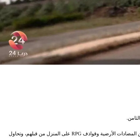
أضاف المراسل بأن مجموعات اللجان المركزية واللواء الثامن تحاصر مجموعة “الزعبي” في منزل شمال بلدة اليادودة، وسط قصف عنيف من المضادات الأرضية وقواذف RPG على المنزل من قبلهم، وتحاول