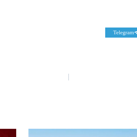
S
Telegram
h
a
r
e
o
n