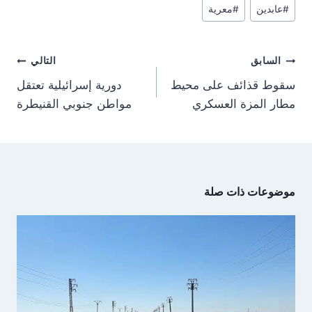
n
n
n
n
a
p
t
o
#
عابدين
#
معرية
m
p
e
k
r
)
تصفّح
السابق
التالي
المقالات
سقوط قذائف على محيط
دورية إسرائيلية تعتقل
مطار المزة العسكري
مواطن جنوبي القنيطرة
موضوعات ذات صلة