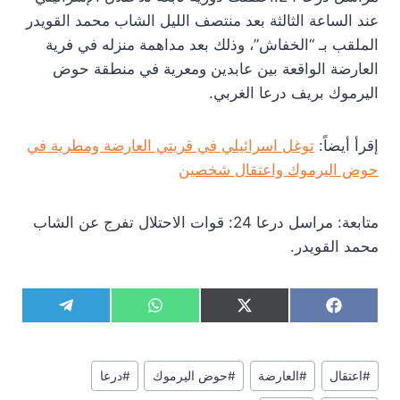
عند الساعة الثالثة بعد منتصف الليل الشاب محمد القويدر
الملقب بـ “الخفاش”، وذلك بعد مداهمة منزله في فرية
العارضة الواقعة بين عابدين ومعرية في منطقة حوض
اليرموك بريف درعا الغربي.
إقرأ أيضاً:
توغل اسرائيلي في قريتي العارضة ومطرية في
حوض اليرموك واعتقال شخصين
متابعة: مراسل درعا 24: قوات الاحتلال تفرج عن الشاب
محمد القويدر.
S
S
S
S
T
W
X
F
h
h
h
h
e
h
(
a
a
a
a
a
l
a
T
c
r
r
r
r
e
t
w
e
وسوم
e
e
e
e
g
s
i
b
#
اعتقال
#
العارضة
#
حوض اليرموك
#
درعا
المقال:
o
o
o
o
r
A
t
o