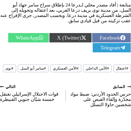
متابعة | أفاد مصدر محلي لـدرعا 24 بإطلاق سراح سامر جهاد أبو
السل، من مدينة نوى بريف درعا الغربي، بعد اعتقاله وتحويله إلى
الشرطة العسكرية في مدينة درعا. وبحسب المصدر، جرى الإفراج عنه
عقب تزكيته من قبل قيادي سابق.
S
S
S
WhatsApp
X (Twitter)
Facebook
h
h
h
S
Telegram
a
a
a
h
r
r
r
a
e
e
e
r
o
o
o
سوم
e
n
n
n
#
اعتقال
#
الأمن الداخلي
#
الأمن العسكري
#
سامر أبو السل
#
نوى
لمقال:
o
n
صفّح
السابق
التالي
لمقالات
حرس الحدود الأردني: ضبط مواد
قوات الاحتلال الإسرائيلي تعتقل
مخدّرة وإلقاء القبض على
خمسة شبّان جنوبي القنيطرة
شخصين حاولا التسلل