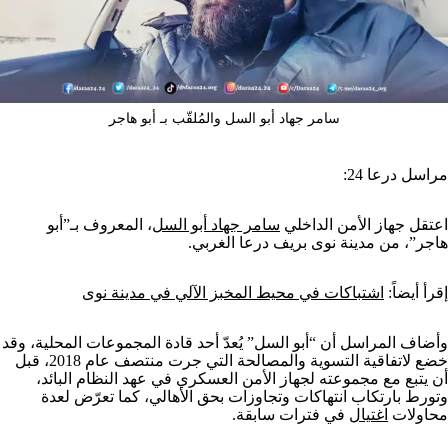
سامر جهاد أبو السل والمُلقّب بـ أبو هاجر
مراسل درعا 24:
اعتقل جهاز الأمن الداخلي
سامر جهاد أبو السل
، المعروف بـ”أبو
هاجر”، من مدينة نوى بريف درعا الغربي.
إقرأ أيضاً:
اشتباكات في محيط المخبز الآلي في مدينة نوى
وأضاف المراسل أن “أبو السل” يُعدّ أحد قادة المجموعات المحلية، وقد
خضع لاتفاقية التسوية والمصالحة التي جرت منتصف عام 2018، قبل
أن يتبع مع مجموعته لجهاز الأمن العسكري في عهد النظام البائد،
وتورط بارتكاب انتهاكات وتجاوزات بحق الأهالي، كما تعرّض لعدة
محاولات
اغتيال
في فترات سابقة.