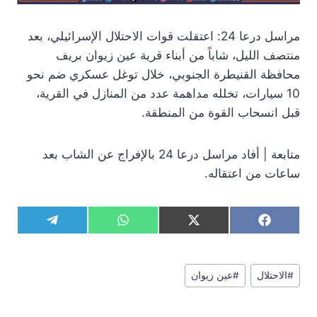
مراسل درعا 24: اعتقلت قوات الاحتلال الإسرائيلي، بعد
منتصف الليل، شاباً من أبناء قرية عين زيوان بريف
محافظة القنيطرة الجنوبي، خلال توغل عسكري ضم نحو
10 سيارات، تخلله مداهمة عدد من المنازل في القرية،
قبل انسحاب القوة من المنطقة.
متابعة | أفاد مراسل درعا 24 بالإفراج عن الشاب بعد
ساعات من اعتقاله.
S
S
S
S
T
W
X
F
h
h
h
h
e
h
(
a
a
a
a
a
l
a
T
c
r
r
r
r
e
t
w
e
وسوم
e
e
e
e
g
s
i
b
#
الاحتلال
#
عين زيوان
المقال:
o
o
o
o
r
A
t
o
n
n
n
n
a
p
t
o
m
p
e
k