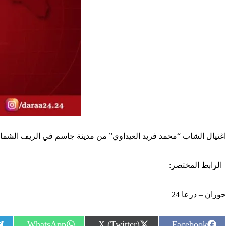
اغتيال الشاب “محمد فريد العيداوي” من مدينة جاسم في الريف الشمالي من محافظة درعا، حسب درعا 24 فقد تم استهدافه بإطلاق نار
الرابط المختصر:
حوران – درعا 24
S
S
S
WhatsApp
X (Twitter)
Facebook