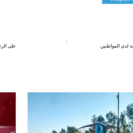
h
a
r
e
o
n
 لدى المواطنين
على الرغ