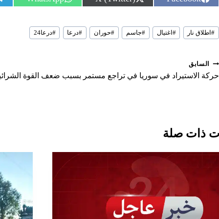
h
h
h
a
a
a
r
r
r
سوم
e
e
e
#
اطلاق نار
#
اغتيال
#
جاسم
#
حوران
#
درعا
#
درعا24
لمقال:
o
o
o
n
n
n
صفّح
السابق
لمقالات
حركة الاستيراد في سوريا في تراجع مستمر بسبب ضعف القوة الشرائية
 ذات صلة