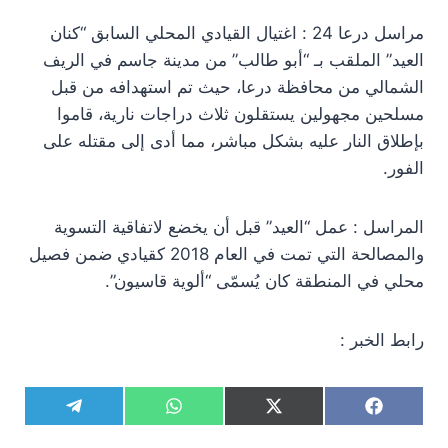
مراسل درعا 24 : اغتيال القيادي المحلي السابق “كنان
العيد” الملقب بـ “أبو طالب” من مدينة جاسم في الريف
الشمالي من محافظة درعا، حيث تم استهدافه من قبل
مسلحين مجهولين يستقلون ثلاث دراجات نارية، قاموا
بإطلاق النار عليه بشكل مباشر، مما أدى إلى مقتله على
الفور.
المراسل : عمل “العيد” قبل أن يخضع لاتفاقية التسوية
والمصالحة التي تمت في العام 2018 كقيادي ضمن فصيل
محلي في المنطقة كان يُسمّى “ألوية قاسيون”.
رابط الخبر :
S
S
S
S
T
W
X
F
h
h
h
h
e
h
(
a