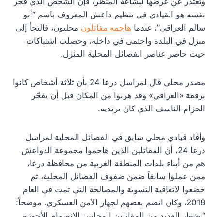
وتعتذر عن عرضها لبشاعة المنظر، فإن الشخص الذي فجّر
نفسه هو القيادي في تنظيم داعش المعروف باسم “أبو
سالم العراقي”، عندما
هاجمه مقاتلون
محليون، فالتجأ إلى
منزل في البلدة واحتمى في داخله، وحصلت اشتباكات
حيث حاصر عناصر الفصائل المحلية المنزل.
مصدر محلي قال لمراسل درعا 24 بأن ثلاثة أشخاص كانوا
برفقة «العراقي» وقد هربوا من المكان قبل أن يفجّر
الحزام الناسف الذي كان يرتديه.
وأفاد قيادي محلي سابق في الفصائل المحلية لمراسل
درعا 24، أن المقاتلين الذين هاجموا مجموعة الدواعش
هم من أبناء بلدات المنطقة الغربية من محافظة درعا،
ممن عملوا سابقاً ضمن صفوف الفصائل المحلية، ثم
خضعوا لاتفاقية التسوية والمصالحة التي تمت في العام
2018، وكان انضم بعضهم لجهاز الأمن العسكري. موضحاً:
“اضطر العديد من المقاتلين المحليين للانضمام للأجهزة