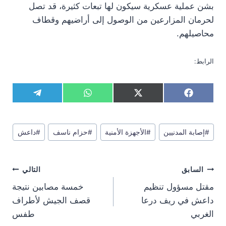
بشن عملية عسكرية سيكون لها تبعات كثيرة، قد تصل
لحرمان المزارعين من الوصول إلى أراضيهم وقطاف
محاصيلهم.
الرابط:
S
S
S
S
T
W
X
F
h
h
h
h
e
h
(
a
a
a
a
a
l
a
T
c
r
r
r
r
e
t
w
e
وسوم
e
e
e
e
g
s
i
b
#
إصابة المدنيين
#
الأجهزة الأمنية
#
حزام ناسف
#
داعش
المقال:
o
o
o
o
r
A
t
o
n
n
n
n
a
p
t
o
m
p
e
k
تصفّح
r
السابق
التالي
)
المقالات
مقتل مسؤول تنظيم
خمسة مصابين نتيجة
داعش في ريف درعا
قصف الجيش لأطراف
الغربي
طفس