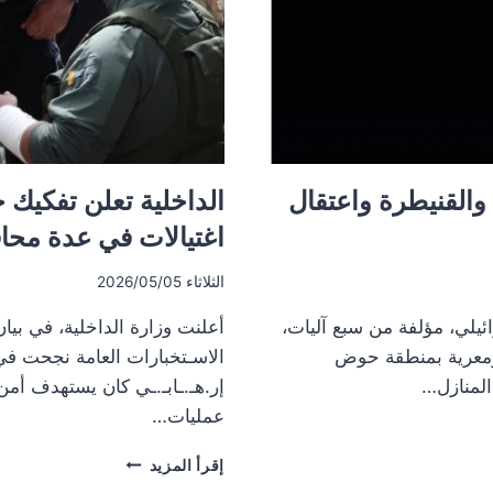
والقنيطرة واعتقال
الداخلية تعلن تفكيك
اغتيالات في عدة مح
الثلاثاء 2026/05/05
الإسرائيلي، مؤلفة من سبع آليات،
أعلنت وزارة الداخلية، في بيا
 ومعرية بمنطقة حوض
الاسـتخبارات العامة نجحت في
المنازل…
إر.هـ.ـابـ.ـي كان يستهدف أم
عمليات…
الداخلية
إقرأ المزيد
تعلن