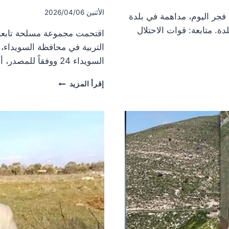
الأثنين 2026/04/06
لي نفذت، فجر اليوم، مداهمة في بلدة
. متابعة: قوات الاحتلال
اقتحمت مجموعة مسلحة تابعة 
التربية في محافظة السويداء، 
السويداء 24 ووفقاً للمصدر، أطلق المسلحون عيارات نـارية في محيط…
اقتحام
إقرأ المزيد
مسلح
لمديرية
التربية
في
السويداء
وإطلاق
نار
احتجاجاً
على
تغيير
إداري