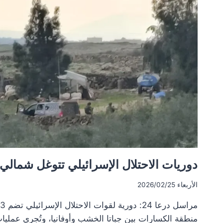
في
وادي
الرقاد
وقرية
جملة
بريف
درعا
الغربي
دوريات الاحتلال الإسرائيلي تتوغل شمالي
الأربعاء 2026/02/25
منطقة الكسارات بين جباتا الخشب وأوفانيا، وتُجري عملي