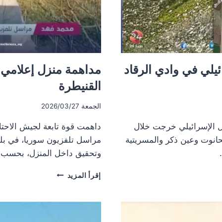
يلي في وادي الرقاد
مداهمة منزل إعلامي 
القنيطرة
الجمعة 2026/03/27
 الاحتلال الإسرائيلي خرجت خلال
داهمت قوة تابعة لجيش الاحتلا
لحانوت وعين ذكر والمسريتية
مراسل تلفزيون سوريا، في بل
وتحقيق داخل المنزل، بحسب مراسل درعا 24. كما
مداهمة
إقرأ المزيد
منزل
إعلامي
ومنزل
آخر