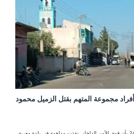
فراد مجموعة المتهم بقتل الزميل محمود
أفاد مصدر أمني لشبكة درعا 24 بأن قوى الأمن الداخلي نفذت مداهمة في بلدة معربة