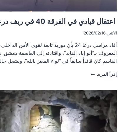
اعتقال قيادي في الفرقة 40 في ريف درعا
الأثنين 2026/02/16
أفاد مراسل درعا 24 بأن دورية تابعة لقوى الأمن 
المعروف بـ”أبو إياد القايد”، واقتادته إلى العاصمة دمشق
القاسم كان قائداً سابقاً في “لواء المعتز بالله”، ويشغل حالي
اعتقال
إقرأ المزيد
قيادي
في
الفرقة
40
في
ريف
درعا