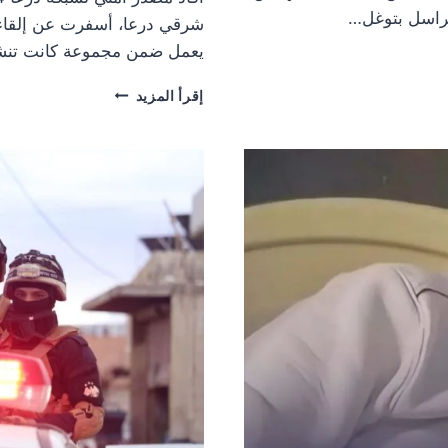
راسل بتوغل…
شرقي درعا، أسفرت عن إلقاء 
يعمل ضمن مجموعة كانت تنش
مداهمة
إقرأ المزيد
واعتقال
أحد
أفراد
مجموعة
المتهم
بقتل
الزميل
محمود
الحربي