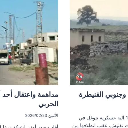
في
جباتا
الخشب
بريف
القنيطرة
 وجنوبي القنيطرة
مداهمة واعتقال أحد أ
الحربي
الأثنين 2026/02/23
مراسل درعا 24: دورية لقوات الاحتلال الإسرائيلي تضم 13 آلية عسكرية تتوغل في
ات تفتيش، عقب انطلاقها من