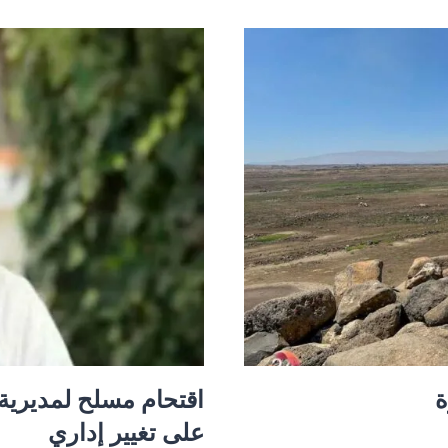
تفكيك
خلية
مرتبطة
بحزب
الله
وإحباط
مخطط
اغتيالات
في
عدة
محافظات
ة
اقتحام مسلح لمديرية ا
على تغيير إداري