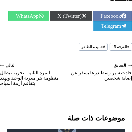
S
S
S
WhatsApp
X (Twitter)
Facebook
h
h
h
S
Telegram
a
a
a
h
r
r
r
a
e
e
e
r
o
o
o
سوم
e
n
n
n
#
الفرقة 15
#
حميدة الطاهر
لمقال:
o
n
صفّح
السابق
التالي
لمقالات
حادث سير وسط درعا يسفر عن
للمرة الثانية.. تخريب يطال
إصابة شخصين
منظومة بئر معرية الوحيد ويهدد
بتفاقم أزمة المياه.
موضوعات ذات صلة