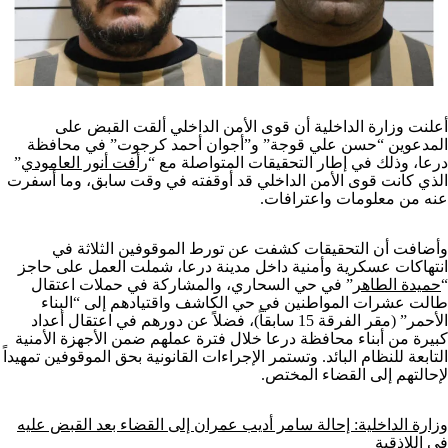
أعلنت وزارة الداخلية أن قوى الأمن الداخلي ألقت القبض على
المدعوين “حسن علي قوجة” و”أجوان أحمد كرجوت” في محافظة
درعا، وذلك في إطار التحقيقات المتواصلة مع “
رأفت أنور العامودي
”
الذي كانت قوى الأمن الداخلي قد أوقفته في وقت سابق، وما أسفرت
عنه من معلومات واعترافات.
وأضافت أن التحقيقات كشفت عن تورط الموقوفين الثلاثة في
انتهاكات عسكرية وأمنية داخل مدينة درعا، شملت العمل على حاجز
“
حميدة الطاهر
” في حي السحاري، والمشاركة في حملات اعتقال
طالت عشرات المواطنين في حي الكاشف واقتيادهم إلى “البناء
الأحمر” (مقر الفرقة 15 سابقاً)، فضلاً عن دورهم في اعتقال أعداد
كبيرة من أبناء محافظة درعا خلال فترة عملهم ضمن الأجهزة الأمنية
التابعة للنظام البائد. وتستمر الإجراءات القانونية بحق الموقوفين تمهيداً
لإحالتهم إلى القضاء المختص.
وزارة الداخلية: إحالة سامر أديب عمران إلى القضاء بعد القبض عليه
في اللاذقية