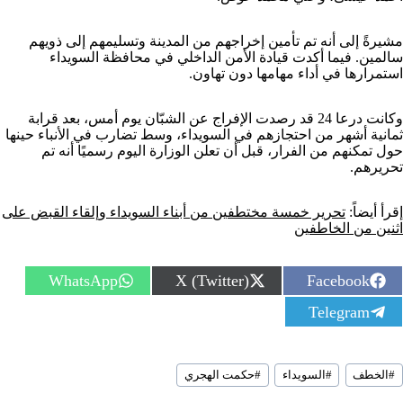
مشيرةً إلى أنه تم تأمين إخراجهم من المدينة وتسليمهم إلى ذويهم
سالمين. فيما أكدت قيادة الأمن الداخلي في محافظة السويداء
استمرارها في أداء مهامها دون تهاون.
وكانت درعا 24 قد رصدت الإفراج عن الشبّان يوم أمس، بعد قرابة
ثمانية أشهر من احتجازهم في السويداء، وسط تضارب في الأنباء حينها
حول تمكنهم من الفرار، قبل أن تعلن الوزارة اليوم رسميًا أنه تم
تحريرهم.
إقرأ أيضاً:
تحرير خمسة مختطفين من أبناء السويداء وإلقاء القبض على
اثنين من الخاطفين
S
S
S
WhatsApp
X (Twitter)
Facebook
h
h
h
S
Telegram
a
a
a
h
r
r
r
a
e
e
e
r
o
o
o
سوم
e
n
n
n
#
الخطف
#
السويداء
#
حكمت الهجري
لمقال:
o