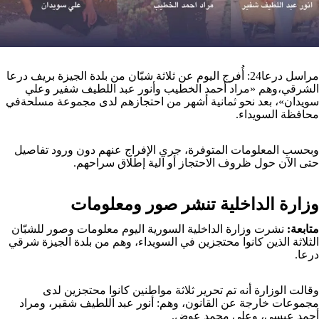
مراسل درعا24: أُفرج اليوم عن ثلاثة شبّان من بلدة الجيزة بريف درعا
الشرقي،وهم «مراد أحمد الخطيب وأنور عبد اللطيف شفير وعلي
سويدان»، بعد نحو ثمانية أشهر من احتجازهم لدى مجموعة مسلحةفي
محافظة السويداء.
وبحسب المعلومات المتوفرة، جرى الإفراج عنهم دون ورود تفاصيل
حتى الآن حول ظروف الاحتجاز أو آلية إطلاق سراحهم.
وزارة الداخلية تنشر صور ومعلومات
متابعة:
نشرت وزارة الداخلية السورية اليوم معلومات وصور للشبّان
الثلاثة الذين كانوا محتجزين في السويداء، وهم من بلدة الجيزة شرقي
درعا.
وقالت الوزارة أنه تم تحرير ثلاثة مواطنين كانوا محتجزين لدى
مجموعات خارجة عن القانون، وهم: أنور عبد اللطيف شقير، ومراد
أحمد عيسى، وعلي محمد عوض.