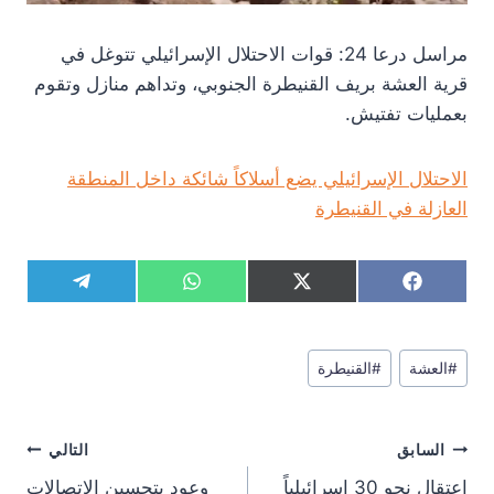
مراسل درعا 24: قوات الاحتلال الإسرائيلي تتوغل في
قرية العشة بريف القنيطرة الجنوبي، وتداهم منازل وتقوم
بعمليات تفتيش.
الاحتلال الإسرائيلي يضع أسلاكاً شائكة داخل المنطقة
العازلة في القنيطرة
S
S
S
S
T
W
X
F
h
h
h
h
e
h
(
a
a
a
a
a
l
a
T
c
r
r
r
r
e
t
w
e
وسوم
e
e
e
e
g
s
i
b
#
العشة
#
القنيطرة
المقال:
o
o
o
o
r
A
t
o
n
n
n
n
a
p
t
o
m
p
e
k
تصفّح
r
السابق
التالي
)
المقالات
اعتقال نحو 30 إسرائيلياً
وعود بتحسين الاتصالات