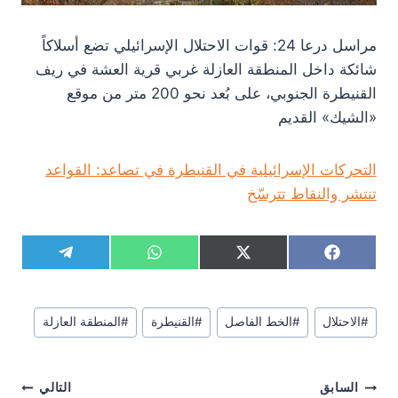
مراسل درعا 24: قوات الاحتلال الإسرائيلي تضع أسلاكاً
شائكة داخل المنطقة العازلة غربي قرية العشة في ريف
القنيطرة الجنوبي، على بُعد نحو 200 متر من موقع
«الشيك» القديم
التحركات الإسرائيلية في القنيطرة في تصاعد: القواعد
تنتشر والنقاط تترسّخ
S
S
S
S
T
W
X
F
h
h
h
h
e
h
(
a
a
a
a
a
l
a
T
c
r
r
r
r
e
t
w
e
وسوم
e
e
e
e
g
s
i
b
#
الاحتلال
#
الخط الفاصل
#
القنيطرة
#
المنطقة العازلة
المقال:
o
o
o
o
r
A
t
o
n
n
n
n
a
p
t
o
m
p
e
k
تصفّح
r
السابق
التالي