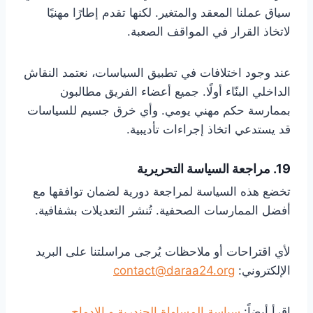
سياق عملنا المعقد والمتغير. لكنها تقدم إطارًا مهنيًا
لاتخاذ القرار في المواقف الصعبة.
عند وجود اختلافات في تطبيق السياسات، نعتمد النقاش
الداخلي البنّاء أولًا. جميع أعضاء الفريق مطالبون
بممارسة حكم مهني يومي. وأي خرق جسيم للسياسات
قد يستدعي اتخاذ إجراءات تأديبية.
19. مراجعة السياسة التحريرية
تخضع هذه السياسة لمراجعة دورية لضمان توافقها مع
أفضل الممارسات الصحفية. تُنشر التعديلات بشفافية.
لأي اقتراحات أو ملاحظات يُرجى مراسلتنا على البريد
الإلكتروني:
contact@daraa24.org
إقرأ أيضاً:
سياسة المساواة الجندرية و الادماج