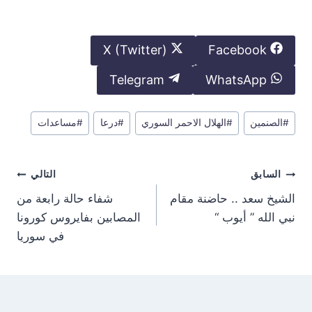
S
S
X (Twitter)
Facebook
h
h
S
S
Telegram
WhatsApp
a
a
h
h
r
r
وسوم
a
a
#
الصنمين
#
الهلال الاحمر السوري
#
درعا
#
مساعدات
e
e
المقال:
r
r
o
o
e
e
n
n
تصفّح
السابق
التالي
o
o
المقالات
n
n
الشيخ سعد .. حاضنة مقام
شفاء حالة رابعة من
نبي الله ” أيوب “
المصابين بفايروس كورونا
في سوريا