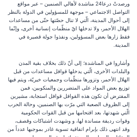
ورصدتْ درعا24 مناشدة لأهالي الصنمين – عبر مواقع
التواصل الاجتماعي – موجهة للمسؤولين في الدولة بالنظر
إلى أحوال المدينة، الّتي لا تنال حصّتها حتّى من مساعدات
الهلال الأحمر، ولا تدخلها ايّ منظّمات إنسانية أخرى، وإنّما
فقط زارها بعض المسؤولين، ونفذوا جولة قصيرة في
المدينة.
وأشاروا في المناشدة؛ إلى أنّ ذلك بخلاف بقية المدن
والبلدات الأخرى، الّتي يدخلها قوافل مساعدات من قبل
الهلال الأحمر، وتزورها منظّمات وجمعيات خيريّة، ويتم فيها
توزيع بعض المواد على المتضررين والمنكوبين، فمن
المفترض أن تكون هذه القوافل قوافل استجابة، مشيرين
إلى الظروف الصعبة التي مرّت بها الصنمين، وحالة الحرب
الّتي شهدتها، بعد اقتحامها من قبل القوات الحكومية
وقوات رديفة مساندة لها، و وشهدت اشتباكات وقصف،
وقد انتهى ذلك بإبرام اتفاقية تسوية غادر بموجبها عدداً من