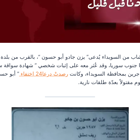
لشاب من السويداء يُدعى” يزن جادو أبو حسون “، بالقرب من بلدة
 جنوب سوريا، وقد عُثر معه على إثبات شخصي ” شهادة سواقة س
رين بمحافظة السويداء، وكانت
رصدتْ درعا24 اختفاء