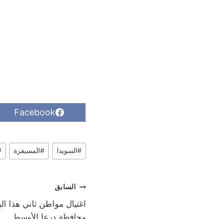
S
Facebook
h
a
r
وسوم
e
#
السويدا
#
المسيفرة
#
o
المقال:
n
تصفّح
السابق
المقالات
اغتيال مواطن ثاني هذا ال
محافظة درعا الأوسط