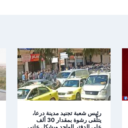
رئيس شعبة تجنيد مدينة درعا،
يتلّقى رشوة بمقدار 30 ألف
على الدفتر الواحد وبشكل علني