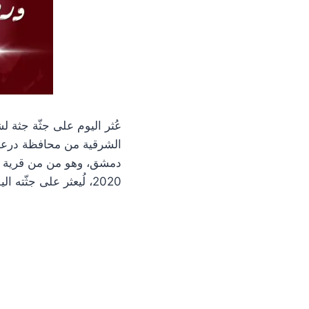
عُثر اليوم على جثّة جثة 
الشرقية من محافظة درعا
دمشق، وهو من من قرية ج
2020، لُيعثر على جثّته اليوم مقتولاً بعدّة طلقات نارية.