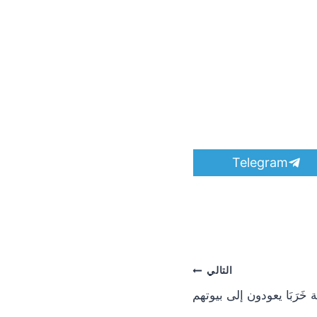
S
Telegram
h
a
r
e
o
n
التالي
َرَبَا يعودون إلى بيوتهم