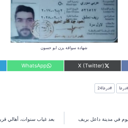
شهادة سواقة يزن ابو حسون
S
S
WhatsApp
X (Twitter)
h
h
a
a
r
r
e
e
درعا
#
درعا24
o
o
n
n
يوم في مدينة داعل بريف
بعد غياب سنوات، أهالي قرية خ