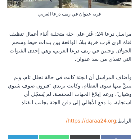
قرية عدوان في ريف درعا الغربي
مراسل درعا 24: عُثر على جثة متحللة أثناء أعمال تنظيف
قناة الري قرب خربة يبلا، الواقعة بين بلدات حيط وسحم
الجولان وجلين في ريف درعا الغربي، وهي إحدى القنوات
التي تتغذى من سد عدوان.
وأضاف المراسل أن الجثة كانت في حالة تحلل تام، ولم
يتبقَّ منها سوى العظام، وكانت ترتدي “فيزون صوف شتوي
وشيال”. ورغم إبلاغ الجهات المختصة، لم يُسجّل أي
استجابة، ما دفع الأهالي إلى دفن الجثة بجانب القناة
الرابط:
https://daraa24.org/