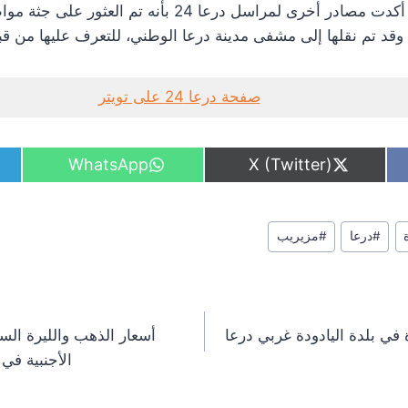
في ذات السياق فقد أكدت مصادر أخرى لمراسل درعا 24 بأ
وقد تم نقلها إلى مشفى مدينة درعا الوطني، للتعرف عليها من قبل
صفحة درعا 24 على تويتر
S
S
WhatsApp
X (Twitter)
h
h
a
a
r
r
e
e
ة
#
درعا
#
مزيريب
o
o
n
n
 في بلدة اليادودة غربي درعا
أسعار الذهب والليرة الس
الأجنبية في محا