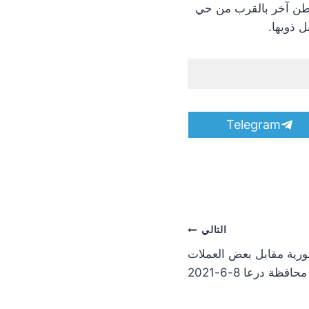
نه تم العثور على جثة مواطن آخر بالقرب من حي
 ذويها.
S
Telegram
h
a
r
e
o
n
التالي
ورية مقابل بعض العملات
فظة درعا 8-6-2021