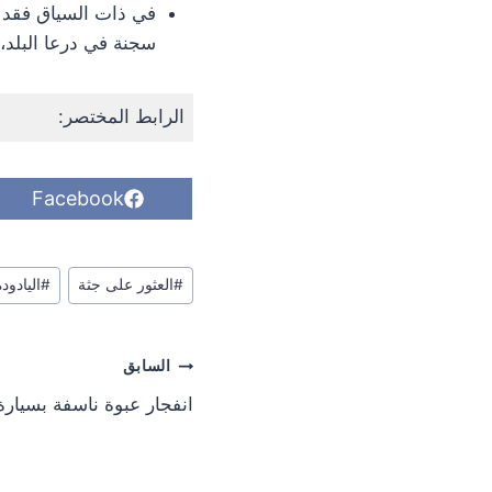
سجنة في درعا البلد، 
الرابط المختصر:
S
Facebook
h
a
r
وسوم
e
#
العثور على جثة
#
اليادود
o
المقال:
n
تصفّح
السابق
المقالات
انفجار عبوة ناسفة بسيارة