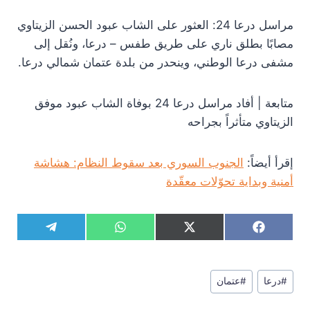
مراسل درعا 24: العثور على الشاب عبود الحسن الزيتاوي
مصابًا بطلق ناري على طريق طفس – درعا، ونُقل إلى
مشفى درعا الوطني، وينحدر من بلدة عتمان شمالي درعا.
متابعة | أفاد مراسل درعا 24 بوفاة الشاب عبود موفق
الزيتاوي متأثراً بجراحه
إقرأ أيضاً:
الجنوب السوري بعد سقوط النظام: هشاشة
أمنية وبداية تحوّلات معقّدة
S
S
S
S
T
W
X
F
h
h
h
h
e
h
(
a
a
a
a
a
l
a
T
c
r
r
r
r
e
t
w
e
وسوم
e
e
e
e
g
s
i
b
#
درعا
#
عتمان
المقال:
o
o
o
o
r
A
t
o
n
n
n
n
a
p
t
o