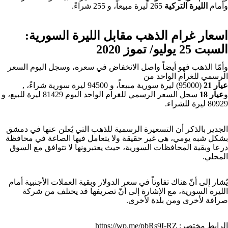
وأمام
الليرة التركية
265 ليرة مبيعاً، و 255 شراءً.
اسعار غرام الذهب مقابل الليرة السورية:
السبت 25 يوليو/ تموز 2020
وأمّا الذهب فهو أيضاً واصل الانخفاض في سعره، وسجل اليوم السعر
الرسمي للغرام الواحد من
عيار 21
(95000) ليرة سورية مبيعاً، و 94500 ليرة سورية شراءً، ,
و
عيار 18
سجل السعر الرسمي للغرام الواحد اليوم 81429 ليرة للبيع، و
80929 ليرة للشراء.
الجدير بالذكر أن التسعيرة الرسمية للذهب التي يُعلن عنها في دمشق
بشكل شبه يومي، هي غير حقيقة ولا يتعامل فيها الصاغة في محافظة
درعا وبقية المحافظات السورية، حيث يعتبرونها لا تتوافق مع السوق
المحلي.
يُشار إلى أنّ هناك تفاوتاً في سعر الدولار وبقية العملات الأجنبية أمام
الليرة السورية، مع الإشارة إلى أنّ تصريفها قد يختلف من شركة
صرافة لأخرى ومن بلدة لأخرى.
الرابط مختصر:
https://wp.me/pbRs9I-RZ