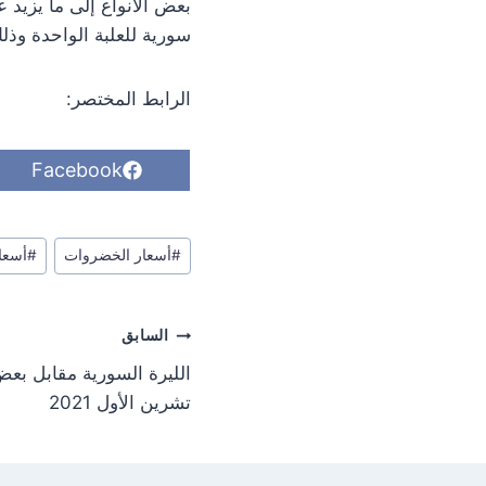
سورية للعلبة الواحدة وذ
الرابط المختصر:
S
Facebook
h
a
r
وسوم
e
#
أسعار الخضروات
#
أسعار
o
المقال:
n
تصفّح
السابق
المقالات
تشرين الأول 2021