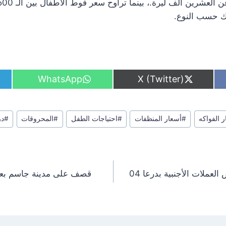
لك حسب النوع.
S
S
WhatsApp
X (Twitter)
h
h
a
a
r
r
e
e
 الفواكه
#
أسعار المنظفات
#
احتياجات الطفل
#
المحروقات
#
در
o
o
n
n
الليرة السورية مقابل بعض العملات الأجنبية بدرعا 04
قصف على مدينة جاسم بعد خ