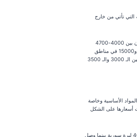
ه التي تأتي من خارج
فكان سعر كيلو التفاح بين 1300-2000 ليرة سورية بحسب النوع والجودة، بينما الدراق كان بين 4000-4700
ل.س، والليمون 2000-3000 ل.س، بينما وصل كيلو الموز إلى 17000 في بعض المناطق و15000 في مناطق
أُخرى حسب النوعية، وكان سعر كيلو الصبار بين 1300 و1500 ل.س، وسعر كيلو الاجاص بين الـ 3000 والـ 3500
المواد الأساسية وخاصة
نت أسعارها على الشكل
وصل ليتر البنزين الحر إلى 4500 ل.س وتراوح سعر ليتر المازوت الحر بين 3500 والـ 4000 ليرة سورية بينما وصل