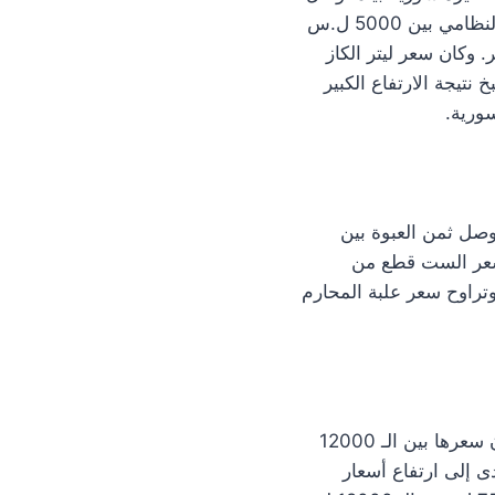
سعر تبديل جرّة الغاز إلى 95000 ل.س وأقل بخمسة آلاف في مناطق أُخرى، بينما سعره النظامي بين 5000 ل.س
وكان سعر ليتر الكاز
 نتيجة الارتفاع الكبير
2600 ل.س ومسحوق الغسيل وصل ثمن العبوة بين
والـ 2800 ل.س للعادية، بينما سعر الست قطع من
4400 ل.س، والقطعة من الصابون نوع الوزير كان 400 ل.س. وتراوح سعر علبة المحارم
سعر علبة حليب الأطفال من نوع كيكوز 10500 ل.س، أما علبة الحليب من نوع نان 2 فكان سعرها بين الـ 12000
أدى إلى ارتفاع أسعار