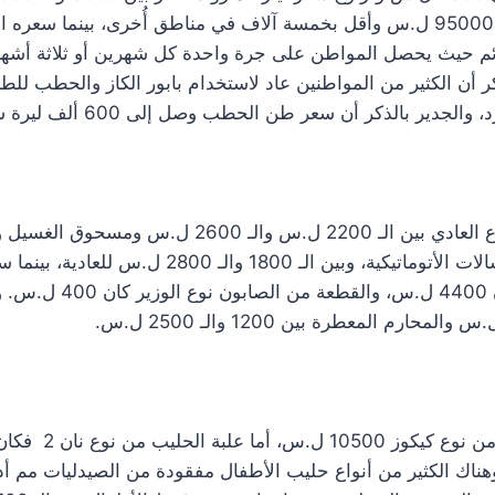
ئم حيث يحصل المواطن على جرة واحدة كل شهرين أو ثلاثة أشهر. 
ذكر أن الكثير من المواطنين عاد لاستخدام بابور الكاز والحطب للطبخ
دير بالذكر أن سعر طن الحطب وصل إلى 600 ألف ليرة سورية.
سعر سائل الجلي من النوع العادي بين الـ 2200 ل.س والـ 
3500 و4500 ل.س للغسالات الأتوماتيكية، وبين الـ 1800 
الصابون من نوع مدار كان 
 سورية، وهناك الكثير من أنواع حليب الأطفال مفقودة من الصيدليات مم 