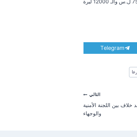
بعض الأنواع إلى ما يزيد عن العشرين الف ليرة.، بينما تراوح سعر فوط الأطفال بين الـ 7500 ل.س والـ 12000 ليرة
S
Telegram
h
a
r
e
عا
o
n
التالي
لاف بين اللجنة الأمنية
والوجهاء