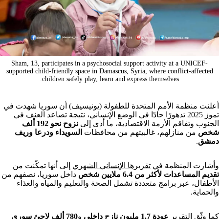
Sham, 13, participates in a psychosocial support activity at a UNICEF-
supported child-friendly space in Damascus, Syria, where conflict-affected
children safely play, learn and express themselves.
أعلنت منظمة الأمم المتحدة للطفولة (يونيسيف) أن سوريا شهدت في
تموز 2025 تدهورًا حادًا في الوضع الإنساني، نتيجة تصاعد العنف في
الجنوب وتفاقم الأزمة الاقتصادية، ما أدى إلى
نزوح نحو 192 ألف
شخص
من منازلهم، غالبيتهم من محافظات
السويداء ودرعا وريف
دمشق
.
وأشارت المنظمة في
تقريرها الإنساني الشهري
إلى أنها تمكّنت من
تقديم المساعدات لأكثر من 6.4 ملايين شخص
داخل سوريا، نصفهم من
الأطفال، عبر برامج متعددة تشمل الصحة والتعليم والمياه والغذاء
والحماية.
كما وثّق التقرير
عودة 1.7 مليون نازح داخلي
و
780 ألف لاجئ سوري