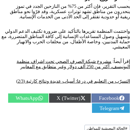
بحسب التقرير، فإن أكثر من 75% من النازحين الجدد في تموز
ينحدرون من مناطق تشهد توترات عسكرية، وقد فرّوا نحو مناطق
ريفية أو حدودية تفتقر إلى الحد الأدنى من الخدمات الإنسانية.
واختتمت المنظمة تقريرها بالتأكيد على ضرورة تكثيف الدعم الدولي
وتسهيل وصول المساعدات الإنسانية إلى كافة المناطق المتضررة، مع
حماية المدنيين، وخاصة الأطفال، من مخلفات الحرب والانهيار
المعيشي.
إقرأ أيضاً:
مشروع شبكة الصرف الصحي تحت إشراف منظمة
اليونيسف، أكثر من 250 ألف دولار وغير متطابق مع المعايير
التسرّب من التعليم في درعا: أسباب عديدة ونتائج كارثية (2/3)
S
S
S
WhatsApp
X (Twitter)
Facebook
h
h
h
S
Telegram
a
a
a
h
r
r
r
a
e
e
e
r
o
o
o
سوم
e
n
n
n
#
الحالة المعيشية للمواطن