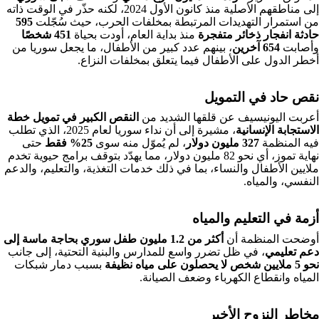
إلى مناطقهم الأصلية منذ كانون الأول 2024، لكنه حذّر في الوقت ذاته
من استمرار التهديدات المرتبطة بمخلفات الحرب، حيث سُجّلت
595
حادثة انفجار ذخائر متفجرة
منذ بداية العام، أودت بحياة
451 شخصًا
وأصابت
654 آخرين
، بينهم عدد كبير من الأطفال، ما يجعل سوريا من
أخطر الدول على الأطفال فيما يتعلق بمخلفات النزاع.
نقص حاد في التمويل
أعربت اليونيسيف عن قلقها الشديد من
النقص الكبير في تمويل خطة
الاستجابة الإنسانية
، مشيرة إلى أن نداء سوريا لعام 2025، الذي تطلب
فيه المنظمة
327 مليون دولار
، لم يُموّل منه سوى
25% فقط
حتى
نهاية تموز، أي نحو 82 مليون دولار، مما يهدّد بتوقف برامج حيوية تخدم
ملايين الأطفال والنساء، بما في ذلك خدمات التغذية، والتعليم، والدعم
النفسي، والمياه.
أزمة في التعليم والمياه
أوضحت المنظمة أن
أكثر من 1.2 مليون طفل سوري بحاجة ماسة إلى
دعم تعليمي
، في ظل تضرر واسع للمدارس والبنية التحتية، إلى جانب
نحو 5 ملايين شخص لا يحصلون على مياه نظيفة
بسبب دمار شبكات
المياه وانقطاع الكهرباء وضعف الصيانة.
مخاطر النزوح الأخير