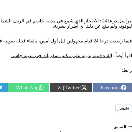
مراسل درعا 24 : الانفجار الذي سُمع في مدينة جاسم في 
للوقود، ولم ينتج عن ذلك أي أضرار بشرية.
فيما رصدت درعا 24 قيام مجهولين ليل أول أمس، بإلقاء قنبلة صوتية في الحي الغربي من المدينة، ولم ينتج عن ذلك أي أضرار بشرية أيضاً.
اقرأ أيضاً :
إلقاء قنبلة يدوية على مكتب سفريات في مدينة جاسم
رابط:
S
S
S
WhatsApp
X (Twitter)
Facebook
h
h
h
a
a
a
r
r
r
سوم
e
e
e
#
انفجار
لمقال:
o
o
o
n
n
n
صفّح
السابق