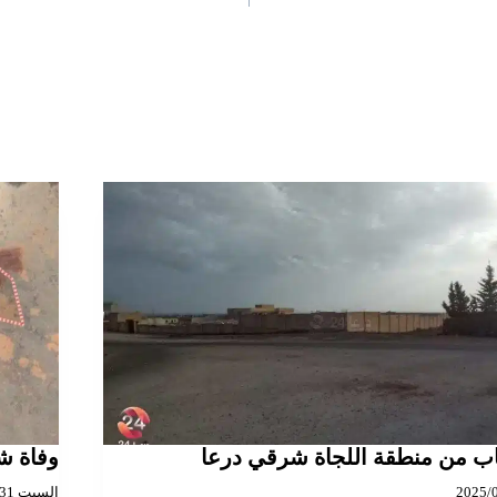
ب من منطقة اللجاة شرقي درعا
وفاة شا
السبت 2025/05/31