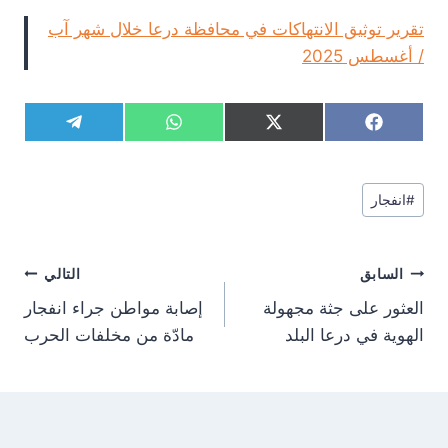
تقرير توثيق الانتهاكات في محافظة درعا خلال شهر آب
/ أغسطس 2025
S
S
S
S
T
W
X
F
h
h
h
h
e
h
(
a
a
a
a
a
l
a
T
c
r
r
r
r
e
t
w
e
وسوم
e
e
e
e
g
s
i
b
#
انفجار
المقال:
o
o
o
o
r
A
t
o
n
n
n
n
a
p
t
o
m
p
e
k
تصفّح
r
السابق
التالي
)
المقالات
العثور على جثة مجهولة
إصابة مواطن جراء انفجار
الهوية في درعا البلد
مادّة من مخلفات الحرب