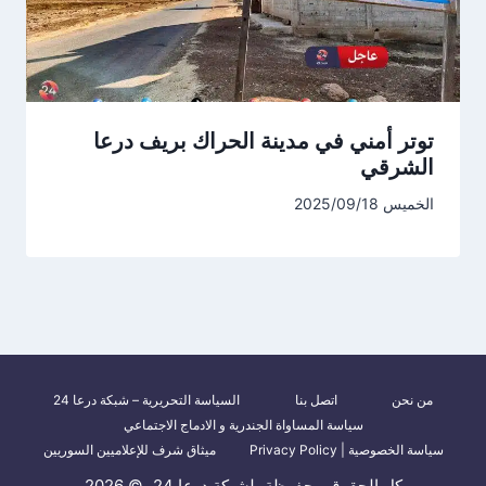
توتر أمني في مدينة الحراك بريف درعا
الشرقي
الخميس 2025/09/18
من نحن
اتصل بنا
السياسة التحريرية – شبكة درعا 24
سياسة المساواة الجندرية و الادماج الاجتماعي
سياسة الخصوصية | Privacy Policy
ميثاق شرف للإعلاميين السوريين
كل الحقوق محفوظة، لشبكة درعا 24، © 2026