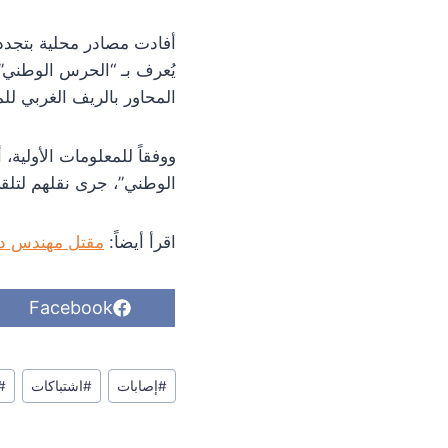
أفادت مصادر محلية بتجدد 
يُعرف بـ “الحرس الوطني”
المحاور بالريف الغربي لل
ووفقاً للمعلومات الأول
الوطني”، جرى نقلهم لتلقي
اقرأ أيضاً:
مقتل مهندس دا
S
Facebook
h
a
r
وسوم
e
#
إصابات
#
اشتباكات
#
o
المقال:
n