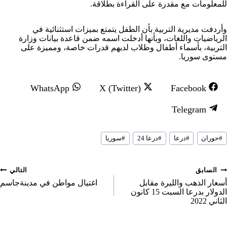
للمعلومات مع مقدرة على القراءة بطلاقة.
وأردفت مديرية التربية بأن الطفل يتمتع بميزات استثنائية في
الرياضيات واللغات، وبأنها أدخلت اسمه ضمن قاعدة بيانات وزارة
التربية، بأسماء أطفال وطلاب لديهم قدرات خاصة، ومميزة على
مستوى سوريا.
S
S
S
WhatsApp
X (Twitter)
Facebook
h
h
h
S
Telegram
a
a
a
h
r
r
r
سوم
a
#
حوران
#
درعا
#
درعا 24
#
سوريا
لمقال:
e
e
e
r
o
o
o
e
صفّح
السابق
التالي
n
n
n
o
لمقالات
أسعار الذهب والليرة مقابل
اغتيال مواطن في مدينةجاسم
الدولار بدرعا السبت 15 كانون
n
الثاني 2022