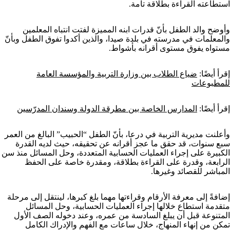
استطاعته القراءة بطلاقة تامة.
وأوضح والد الطفل بأنّ قدرات ابنه المميزة لفتت انتباه المعلمين
والمعلمات في مدرسته في بلدة صيدا، والذين أكدوا تفوق الطفل وبأنّ
مستواه يفوق مستوى أقرانه بأشواط.
إقرأ أيضًا:
ضياع الطلاب بين وزارة التربية والمؤسسة العامة
للمطبوعات
إقرأ أيضًا:
المدارس الخاصة بين مطرقة الدولة وسندان المدرّسين
وأعلنت مديرية التربية في درعا، بأنّ الطفل “الحبيب” البالغ من العمر
سبع سنوات، قد حقق ما عجز أقرانه عن تحقيقه، حيث لديه القدرة
الكبيرة على إجراء العمليات الحسابية المتعددة، وحل المسائل منذ سن
الرابعة، وقدرة على القراءة بطلاقة، ومقدرة خاصة على الحفظ
المباشر للقصائد وغيرها.
إضافةً إلى معرفة الأرقام وقراءتها مهما بلغ كبرها، لينتقل إلى مرحلة
متقدمة استطاع خلالها إجراء العمليات الحسابية، وحل المسائل
المتنوعة قبل أن يبلغ السادسة من عمره، وعند دخوله الصف الأول
تمكن من إنهاء المنهاج، خلال ساعات مع الفهم والإدراك الكامل