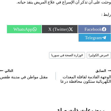
وحثت على أن تذكر أن الإسراع في علاج المريض ينقذ حياته.
رابط :
S
S
S
WhatsApp
X (Twitter)
Facebook
h
h
h
S
Telegram
a
a
a
h
r
r
r
a
e
e
e
r
o
o
o
سوم
e
n
n
n
#
مرض الكوليرا
#
وزارة الصحة في سوريا
لمقال:
o
n
صفّح
السابق
التالي
لمقالات
الوجهة القادمة لقافلة المعدات
مقتل مواطن في مدينة طفس
الكهربائية ستكون محافظة درعا
موضوعات ذات صلة