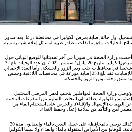
تسجيل أول حالة إصابة بمرض الكوليرا في محافظة درعا، بعد صدور
نتائج التحليلات. وفق ما نقلت مصادر طبية لوسائل إعلام شبه رسمية.
أحصت وزارة الصحة في سوريا في آخر تحديثاتها للوضع الوبائي حول
مرض الكوليرا بتاريخ 20 أيلول / سبتمبر 2022، أن عدد الوفيات بلغ 32
شخصاً في محافظات حلب ودير الزور والحسكة، وأما العدد الإجمالي
للإصابات فقد بلغ 253 إصابة موزعة في محافظات اللاذقية وحمص
ودمشق وحلب ودير الزور والحسكة.
وتوصي وزارة الصحة المواطنين بتجنب لمس المرضى المحتمل
إصابتهم بالكوليرا، إضافة إلى التخلص السليم من المفرغات الناجمة
عن المصاب (الإسهال والإقياء). والحرص على استخدام الماء من
مصدر آمن والتأكد من سلامة إعداد وحفظ الغذاء.
كذلك توصي بالمحافظة على غسل اليدين بالماء والصابون مدة 30
ثانية، للوقاية من الأمراض المنقولة بالماء والغذاء ولا سيما الكوليرا.