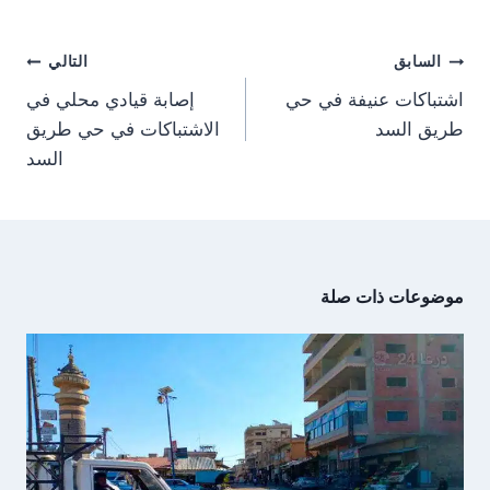
o
o
o
o
r
A
t
o
n
n
n
n
a
p
t
o
m
p
e
k
تصفّح
r
السابق
التالي
)
المقالات
اشتباكات عنيفة في حي
إصابة قيادي محلي في
طريق السد
الاشتباكات في حي طريق
السد
موضوعات ذات صلة