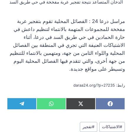
الدخان المتصاعد نتيجة تفجير عربة مفخخة في حي طريق السد
مراسل درعا 24 : الفصائل المحلية تقوم بتفجير عربة
مفخخة للمجموعات المتهمة بالانتماء لتنظيم داعش في
حارة الحمادين في حي طريق السد في درعا، أثناء
الاشتباكات العنيفة التي تجري في المنطقة بين الفصائل
المحلية واللواء الثامن من جهة، ومتهمين بالانتماء للتنظيم
من جهة أخرى، والتي تتقدم فيها الفصائل المحلية اليوم
وتسيطر على مواقع جديدة.
رابط: daraa24.org/?p=27235
S
S
S
S
T
W
X
F
h
h
h
h
e
h
(
a
a
a
a
a
l
a
T
c
r
r
r
r
e
t
w
e
وسوم
e
e
e
e
g
s
i
b
#
الاشتباكات
#
تفجير
المقال: