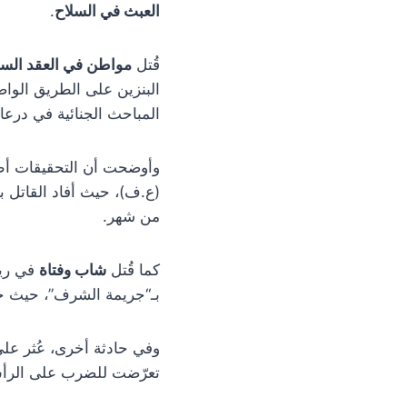
العبث في السلاح
.
قُتل
مواطن في العقد الس
البنزين على الطريق الواص
المباحث الجنائية في درعا
وأوضحت أن التحقيقات أظه
(ع.ف)، حيث أفاد القاتل بأ
من شهر.
كما قُتل
شاب وفتاة
في ريف
بـ“جريمة الشرف”، حيث جر
وفي حادثة أخرى، عُثر عل
تعرّضت للضرب على الرأس