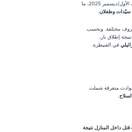
تقرير توثيق الانتهاكات خلال شهر كانون الأول 2025: وثّقت شبكة درعا 24 خلال شهر كانون الأول/ديسمبر 2025، ما
 سيّدات وطفلان
.
روف مختلفة. وبحسب
تيجة إطلاق نار،
ائيلي
في القنيطرة.
وادث متفرقة شملت
لسلاح
.
قتل داخل المنازل نتيجة