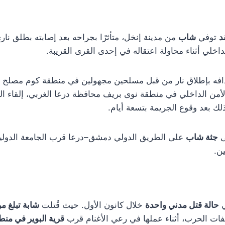
د
توفي
شاب
من مدينة إنخل، متأثرًا بجراحه بعد إصابته بطلق نار
اخلي أثناء محاولة اعتقاله في إحدى القرى القريبة.
فه بإطلاق نار من قبل مسلحين مجهولين في منطقة كوم مصلح 
لأمن الداخلي في منطقة نوى بريف محافظة درعا الغربي، إلقاء ا
لك بعد وقوع الجريمة بتسعة أيام.
ى
جثة شاب
على الطريق الدولي دمشق–درعا قرب الجامعة الدولية، 
ن.
ي
حالة قتل مدني واحدة
خلال كانون الأول. حيث قُتلت
شابة تبلغ من الع
ات الحرب، أثناء عملها في رعي الأغنام قرب
قرية البوير في منط