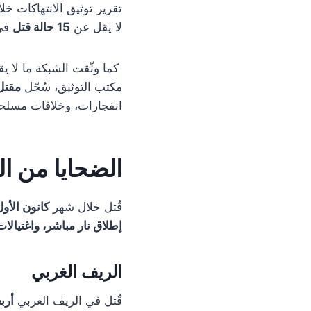
لا يقل عن
15 حالة قتل
في 
كما وثّقت الشبكة ما لا 
مكتب التوثيق، سُجّل
مقتل 13 مدن
انفجارات، وخلافات مسلحة
الضحايا من ال
قُتل خلال شهر
كانون الأول 
إطلاق نار مباشر، واغتيال
الريف الغربي
قُتل في الريف الغربي
أرب