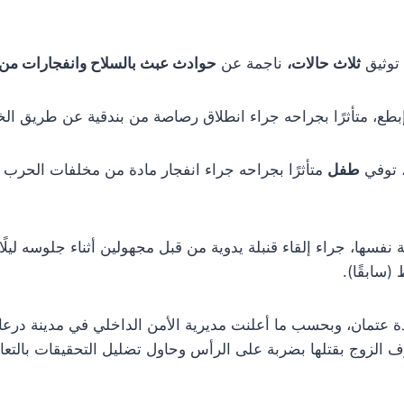
 توثيق
ثلاث حالات،
ناجمة عن
حوادث عبث بالسلاح وانفجارات من
طع، متأثرًا بجراحه جراء انطلاق رصاصة من بندقية عن طريق الخطأ
 توفي
طفل
متأثرًا بجراحه جراء انفجار مادة من مخلفات الحر
 نفسها، جراء إلقاء قنبلة يدوية من قبل مجهولين أثناء جلوسه ليلً
سابقًا).
دة عتمان، وبحسب ما أعلنت مديرية الأمن الداخلي في مدينة درعا
الزوج بقتلها بضربة على الرأس وحاول تضليل التحقيقات بالتعاون