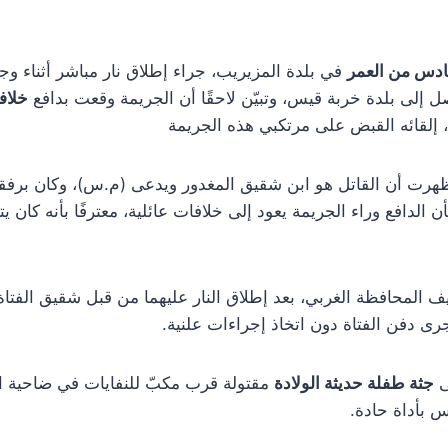
ادس من العمر
في بلدة المزيريب، جراء إطلاق نار مباشر أثناء و
ل إلى بلدة خربة قيس، وتبيّن لاحقًا أن الجريمة وقعت بدافع
خلاف
، إلقائه القبض على مرتكبي هذه الجريمة
رت أن القاتل هو ابن شقيق المغدور ويدعى (م.س)، وكان برفقته 
ن الدافع وراء الجريمة يعود إلى خلافات عائلية، معترفًا بأنه كان ي
 المحافظة الغربي، بعد إطلاق النار عليهما من قبل شقيق الفتاة 
ى دفن الفتاة دون اتخاذ إجراءات علنية.
ى
جثة طفلة حديثة الولادة
مقتولة قرب مكبّ للنفايات في ضاحية الم
 بأداة حادة.