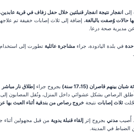
 إلى
انفجار نتيجة انفجار قنبلتين خلال حفل زفاف في قرية عابدين
،
ها حالات وُصفت بالبالغة
، إضافة إلى ثلاث إصابات خفيفة تم علاجه
 عن مديرية صحة درعا.
احدة
في بلدة اليادودة، جراء
مشاجرة عائلية
تطورت إلى استخدام ا
ثة شبان بينهم قاصران (17،15 سنة)
بجروح جراء
إطلاق نار مباشر
ا
طلق الرصاص بشكل عشوائي داخل المنزل، ونُقل المصابون إلى
جّلت
ثلاث إصابات
نتيجة
خروج رصاص من بندقية أثناء العبث بها ع
 أُصيب
مدني
بجروح إثر
إلقاء قنبلة يدوية
من قبل مجهولين أثناء 
الضباط في المدينة.