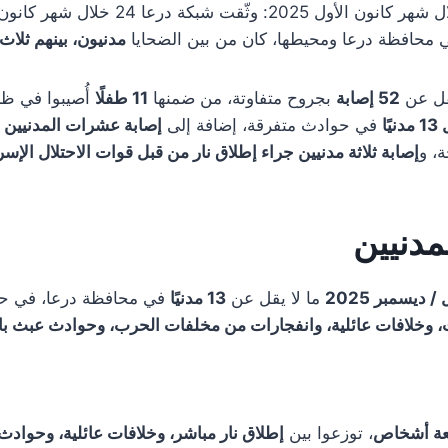
محافظة درعا ومحيطها، كان من بين الضحايا
مدنيون، بينهم ثلاث
يقل عن
52 إصابة
بجروح متفاوتة، من ضمنها
11 طفلًا
أُصيبوا في ظ
يًا
في حوادث متفرقة، إضافة إلى
إصابة عشرات المدنيين
ن
، و
إصابة ثلاثة مدنيين جراء إطلاق نار من قبل قوات الاحتلال الإسر
مدنيين
/ ديسمبر 2025
ما لا يقل عن
13 مدنيًا
في محافظة درعا، في ح
ات، وخلافات عائلية، وانفجارات من مخلفات الحرب، وحوادث عبث با
عة أشخاص
، توزعوا بين
إطلاق نار مباشر، وخلافات عائلية، وحوادث 