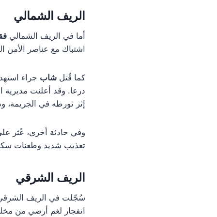
الريف الشمالي
أما في الريف الشمالي
فق
اشتباك مع عناصر الأمن الد
كما قُتل
شاب
جراء استهدا
درعا. وقد أعلنت مديرية ا
إثر تورطه في الجريمة، وذ
وفي حادثة أخرى، عُثر عل
تعذيب شديد وطعنات سكي
الريف الشرقي
سُجّلت في الريف الشرق
انفجار لغم أرضي من مخلف