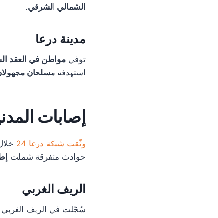
الشمالي الشرقي
.
مدينة درعا
توفي
مواطن في العقد ال
استهدفه
مسلحان مجهولان 
إصابات المدنيي
وثّقت شبكة درعا 24
خلال
حوادث متفرقة شملت
إطل
الريف الغربي
سُجّلت في الريف الغربي