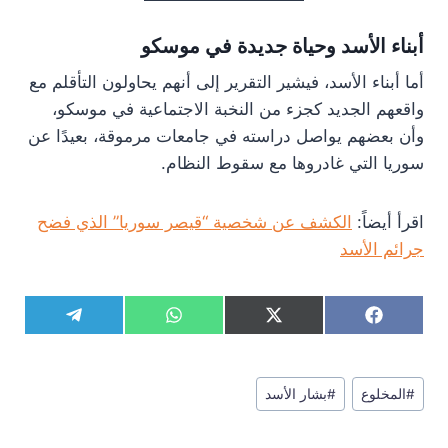
أبناء الأسد وحياة جديدة في موسكو
أما أبناء الأسد، فيشير التقرير إلى أنهم يحاولون التأقلم مع
واقعهم الجديد كجزء من النخبة الاجتماعية في موسكو،
وأن بعضهم يواصل دراسته في جامعات مرموقة، بعيدًا عن
سوريا التي غادروها مع سقوط النظام.
اقرأ أيضاً:
الكشف عن شخصية “قيصر سوريا” الذي فضح
جرائم الأسد
S
S
S
S
T
W
X
F
h
h
h
h
e
h
(
a
a
a
a
a
l
a
T
c
r
r
r
r
e
t
w
e
وسوم
e
e
e
e
g
s
i
b
#
المخلوع
#
بشار الأسد
المقال:
o
o
o
o
r
A
t
o
n
n
n
n
a
p
t
o