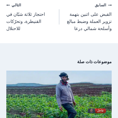
m
p
e
k
تصفّح
r
السابق
التالي
)
المقالات
القبض على اثنين بتهمة
احتجاز ثلاثة شبّان في
تزوير العملة وضبط مبالغ
القنيطرة، وتحرّكات
وأسلحة شمالي درعا
للاحتلال
موضوعات ذات صلة