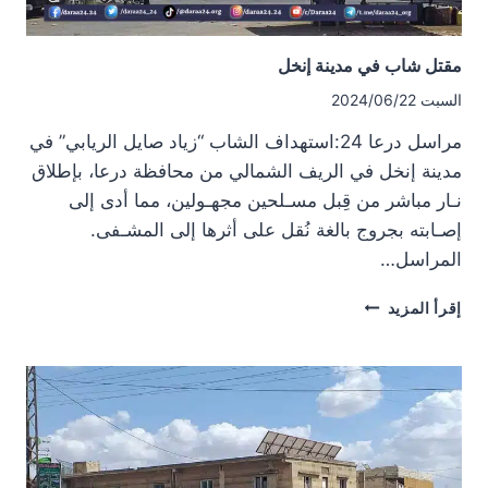
مقتل شاب في مدينة إنخل
السبت 2024/06/22
مراسل درعا 24:استهداف الشاب “زياد صايل الريابي” في
مدينة إنخل في الريف الشمالي من محافظة درعا، بإطلاق
نـار مباشر من قِبل مسـلحين مجهـولين، مما أدى إلى
إصـابته بجروج بالغة نُقل على أثرها إلى المشـفى.
المراسل…
مقتل
إقرأ المزيد
شاب
في
مدينة
إنخل