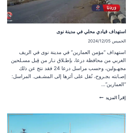
استهداف قيادي محلي في مدينة نوى
الخميس 2024/12/05
استهداف “مؤمن العمارين” في مدينة نوى في الريف
الغربي من محافظة درعا، بإطـلاق نـار من قِبل مسـلحين
مجهـولين، وحسب مراسل درعا 24 فقد نتج عن ذلك
إصـابته بجـروح، نُقل على أثرها إلى المشـفى. المراسل:
“العمارين”…
استهداف
إقرأ المزيد
قيادي
محلي
في
مدينة
نوى