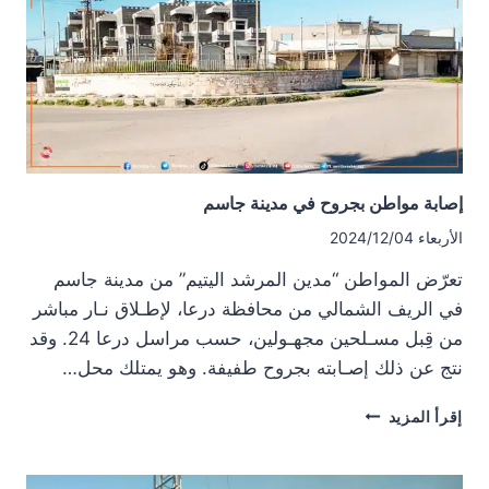
إصابة مواطن بجروح في مدينة جاسم
الأربعاء 2024/12/04
تعرّض المواطن “مدين المرشد اليتيم” من مدينة جاسم
في الريف الشمالي من محافظة درعا، لإطـلاق نـار مباشر
من قِبل مسـلحين مجهـولين، حسب مراسل درعا 24. وقد
نتج عن ذلك إصـابته بجروح طفيفة. وهو يمتلك محل…
إصابة
إقرأ المزيد
مواطن
بجروح
في