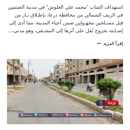
استهداف الشاب “محمد علي العلوش” في مدينة الصنمين
في الريف الشمالي من محافظة درعا، بإطـلاق نـار من
قِبل مسـلحين مجهـولين ضمن أحياء المدينة، مما أدى إلى
إصـابته بجروج نُقل على أثرها إلى المشـفى، وهو مدني،…
استهداف
إقرأ المزيد
شاب
في
مدينة
الصنمين
شمالي
درعا