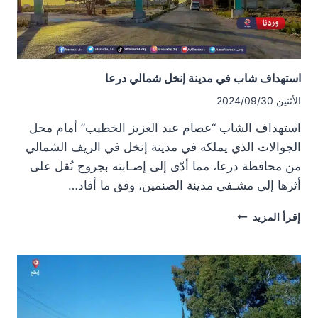
استهداف شاب في مدينة إنخل شمالي درعا
الأثنين 2024/09/30
استهداف الشاب “عصام عبد العزيز الخطيب” أمام محل
الجوالات الذي يملكه في مدينة إنخل في الريف الشمالي
من محافظة درعا، مما أدّى إلى إصـابته بجروج نُقل على
أثرها إلى مشـفى مدينة الصنمين، وفق ما أفاد…
استهداف
إقرأ المزيد
شاب
في
مدينة
إنخل
شمالي
درعا