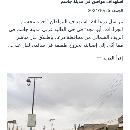
استهداف مواطن في مدينة جاسم
الجمعة 2024/10/25
مراسل درعا 24: استهداف المواطن “أحمد محسن
الجرادات، أبو مجد” في حي العالية غربي مدينة جاسم في
الريف الشمالي من محافظة درعا، بإطـلاق نـار مباشر،
مما أدّى إلى إصـابته بجروج طفيفة في ساقَيه، نُقل على…
استهداف
إقرأ المزيد
مواطن
في
مدينة
جاسم