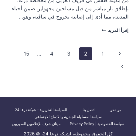
من مدينة طفس في الريف الغربي من محافظة درعا،
بإطلاق نار مباشر من قِبل مسلحين مجهولين ضمن أحياء
المدينة، مما أدى إلى إصابته بجروح في ساقَيه، وهو…
استهداف
إقرأ المزيد
شاب
في
مدينة
تنقل
الصفحة
15
…
4
3
2
1
طفس
الصفحة
السابقة
الصفحة
التالية
من نحن
اتصل بنا
السياسة التحريرية – شبكة درعا 24
سياسة المساواة الجندرية و الادماج الاجتماعي
سياسة الخصوصية | Privacy Policy
ميثاق شرف للإعلاميين السوريين
كل الحقوق محفوظة، لشبكة درعا 24، © 2026