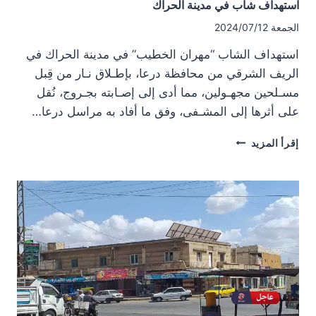
استهداف شاب في مدينة الحراك
الجمعة 2024/07/12
استهداف الشاب “مهران الخطيب” في مدينة الحراك في
الريف الشرقي من محافظة درعا، بإطـلاق نـار من قِبل
مسـلحين مجهـولين، مما أدى إلى إصـابته بجـروج، نُقل
على أثرها إلى المشـفى، وفق ما أفاد به مراسل درعا…
استهداف
إقرأ المزيد
شاب
في
مدينة
الحراك