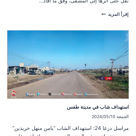
نُقل على أثرها إلى المشفى، وفق ما أفاد…
استهداف
إقرأ المزيد
شاب
في
مدينة
الحراك
استهداف شاب في مدينة طفس
الجمعة 2024/05/10
مراسل درعا 24: استهداف الشاب “يامن منهل حريذين”