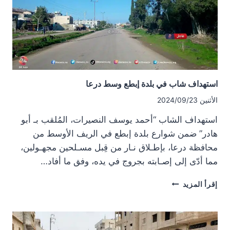
استهداف شاب في بلدة إبطع وسط درعا
الأثنين 2024/09/23
استهداف الشاب “أحمد يوسف النصيرات، المُلقب بـ أبو
هادر” ضمن شوارع بلدة إبطع في الريف الأوسط من
محافظة درعا، بإطـلاق نـار من قِبل مسـلحين مجهـولين،
مما أدّى إلى إصـابته بجروج في يده، وفق ما أفاد…
استهداف
إقرأ المزيد
شاب
في
بلدة
إبطع