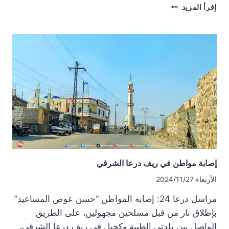
استهداف
إقرأ المزيد
شاب
مدني
في
بلدة
عتمان
إصابة مواطن في ريف درعا الشرقي
الأربعاء 2024/11/27
مراسل درعا 24: إصابة المواطن “حسن عوض المساعيد”
بإطلاق نار من قبل مسلحين مجهولين، على الطريق
الواصل بين بلدتي الطيبة وكحيل في ريف درعا الشرقي،