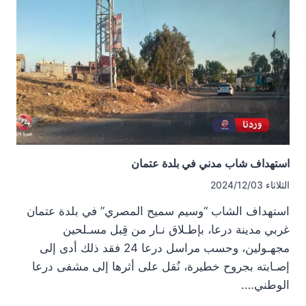
مدينة
جاسم
استهداف شاب مدني في بلدة عتمان
الثلاثاء 2024/12/03
استهداف الشاب “وسيم سميح المصري” في بلدة عتمان
غربي مدينة درعا، بإطـلاق نـار من قِبل مسـلحين
مجهـولين، وحسب مراسل درعا 24 فقد ذلك أدى إلى
إصـابته بجروح خطيرة، نُقل على أثرها إلى مشفى درعا
الوطني….