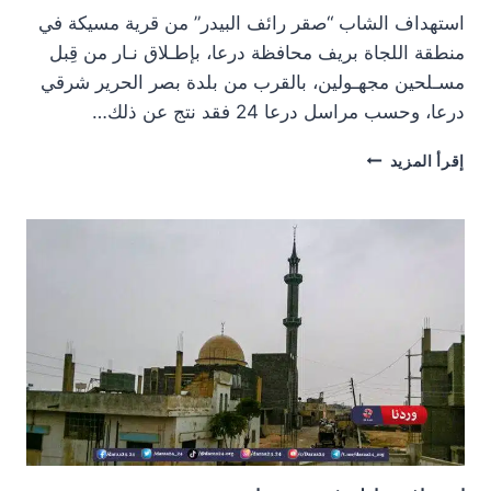
استهداف الشاب “صقر رائف البيدر” من قرية مسيكة في
منطقة اللجاة بريف محافظة درعا، بإطـلاق نـار من قِبل
مسـلحين مجهـولين، بالقرب من بلدة بصر الحرير شرقي
درعا، وحسب مراسل درعا 24 فقد نتج عن ذلك…
استهداف
إقرأ المزيد
شاب
من
منطقة
اللجاة