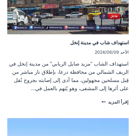
استهداف شاب في مدينة إنخل
الأحد 2024/06/09
استهداف الشاب “مزيد صايل الريابي” من مدينة إنخل في
الريف الشمالي من محافظة درعا، بإطلاق نار مباشر من
قِبل مسلحين مجهولين، مما أدى إلى إصابته بجروح نُقل
على أثرها إلى المشفى، وهو يٌتهم بالعمل في…
استهداف
إقرأ المزيد
شاب
في
مدينة
إنخل