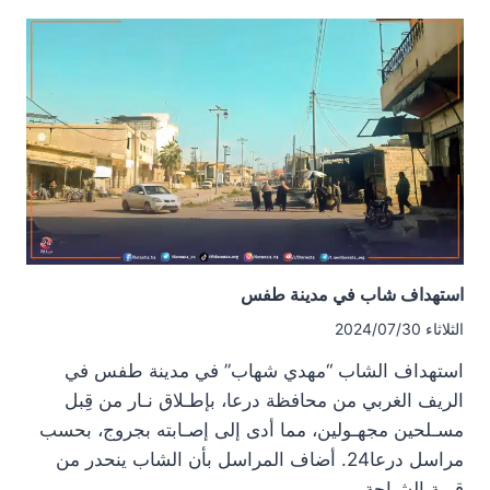
من
مدينة
الحراك
شرقي
درعا
استهداف شاب في مدينة طفس
الثلاثاء 2024/07/30
استهداف الشاب “مهدي شهاب” في مدينة طفس في
الريف الغربي من محافظة درعا، بإطـلاق نـار من قِبل
مسـلحين مجهـولين، مما أدى إلى إصـابته بجروج، بحسب
مراسل درعا24. أضاف المراسل بأن الشاب ينحدر من
قرية الشياحة…