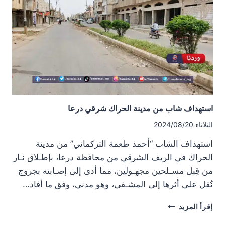
وسط
درعا
استهداف شاب من مدينة الحراك شرقي درعا
الثلاثاء 2024/08/20
استهداف الشاب “أحمد طعمة التركماني” من مدينة
الحراك في الريف الشرقي من محافظة درعا، بإطـلاق نـار
من قِبل مسـلحين مجهـولين، مما أدى إلى إصـابته بجروج
نُقل على أثرها إلى المشـفى، وهو مدني، وفق ما أفاد…
استهداف
إقرأ المزيد
شاب