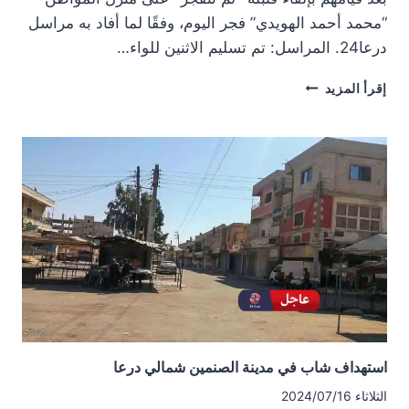
“محمد أحمد الهويدي” فجر اليوم، وفقًا لما أفاد به مراسل
درعا24. المراسل: تم تسليم الاثنين للواء…
إلقاء
إقرأ المزيد
القبض
على
اثنين
شرقي
درعا
بعد
محاولتهما
تفجير
قنبلة
استهداف شاب في مدينة الصنمين شمالي درعا
الثلاثاء 2024/07/16