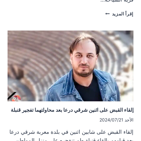
استهداف
إقرأ المزيد
شاب
في
مدينة
طفس
إلقاء القبض على اثنين شرقي درعا بعد محاولتهما تفجير قنبلة
الأحد 2024/07/21
إلقاء القبض على شابين اثنين في بلدة معربة شرقي درعا
بعد قيامهم بإلقاء قنبلة -لم تنفجر- على منزل المواطن