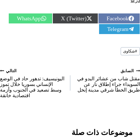
درعا
S
S
S
WhatsApp
X (Twitter)
Facebook
h
h
h
S
Telegram
a
a
a
h
r
r
r
a
e
e
e
r
o
o
o
سوم
e
n
n
n
#
شكاوى
لمقال:
o
n
صفّح
السابق
التالي
لمقالات
مقتل شاب من عشائر البدو في
اليونيسيف: تدهور حاد في الوضع
السويداء جراء إطلاق نار عن
الإنساني بسوريا خلال تموز
طريق الخطأ شرقي مدينة إنخل
وسط تصعيد في الجنوب وأزمة
اقتصادية خانقة
موضوعات ذات صلة