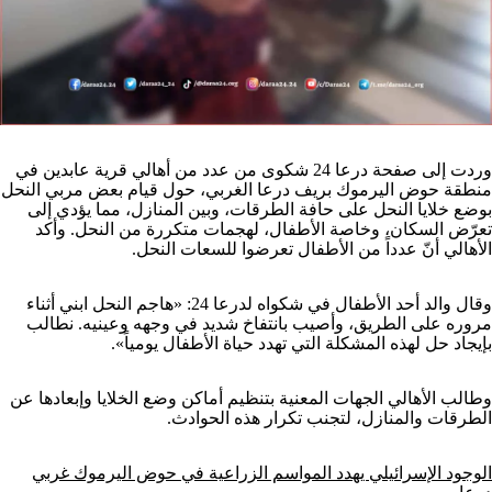
وردت إلى صفحة درعا 24 شكوى من عدد من أهالي قرية عابدين في
منطقة حوض اليرموك بريف درعا الغربي، حول قيام بعض مربي النحل
بوضع خلايا النحل على حافة الطرقات، وبين المنازل، مما يؤدي إلى
تعرّض السكان، وخاصة الأطفال، لهجمات متكررة من النحل. وأكد
الأهالي أنّ عدداً من الأطفال تعرضوا للسعات النحل.
وقال والد أحد الأطفال في شكواه لدرعا 24: «هاجم النحل ابني أثناء
مروره على الطريق، وأصيب بانتفاخ شديد في وجهه وعينيه. نطالب
بإيجاد حل لهذه المشكلة التي تهدد حياة الأطفال يومياً».
وطالب الأهالي الجهات المعنية بتنظيم أماكن وضع الخلايا وإبعادها عن
الطرقات والمنازل، لتجنب تكرار هذه الحوادث.
الوجود الإسرائيلي يهدد المواسم الزراعية في حوض اليرموك غربي