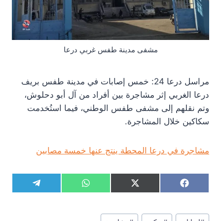
مشفى مدينة طفس غربي درعا
مراسل درعا 24: خمس إصابات في مدينة طفس بريف
درعا الغربي إثر مشاجرة بين أفراد من آل أبو دحلوش،
وتم نقلهم إلى مشفى طفس الوطني، فيما استُخدمت
سكاكين خلال المشاجرة.
مشاجرة في درعا المحطة ينتج عنها خمسة مصابين
S
S
S
S
T
W
X
F
h
h
h
h
e
h
(
a
a
a
a
a
l
a
T
c
r
r
r
r
e
t
w
e
وسوم