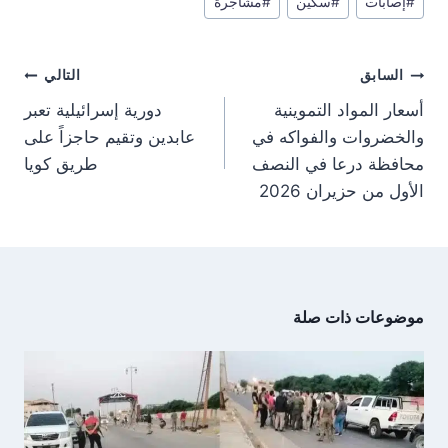
e
e
e
e
g
s
i
b
#
إصابات
#
سكين
#
مشاجرة
المقال:
o
o
o
o
r
A
t
o
n
n
n
n
a
p
t
o
m
p
e
k
تصفّح
r
السابق
التالي
)
المقالات
أسعار المواد التموينية
دورية إسرائيلية تعبر
والخضروات والفواكه في
عابدين وتقيم حاجزاً على
محافظة درعا في النصف
طريق كويا
الأول من حزيران 2026
موضوعات ذات صلة