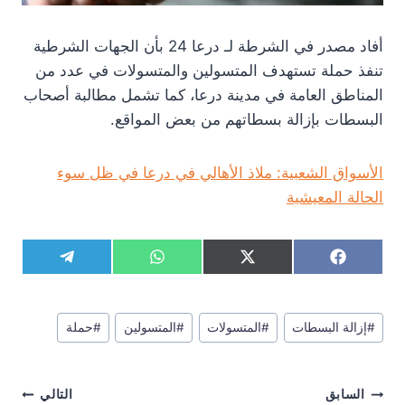
أفاد مصدر في الشرطة لـ درعا 24 بأن الجهات الشرطية
تنفذ حملة تستهدف المتسولين والمتسولات في عدد من
المناطق العامة في مدينة درعا، كما تشمل مطالبة أصحاب
البسطات بإزالة بسطاتهم من بعض المواقع.
الأسواق الشعبية: ملاذ الأهالي في درعا في ظل سوء
الحالة المعيشية
S
S
S
S
T
W
X
F
h
h
h
h
e
h
(
a
a
a
a
a
l
a
T
c
r
r
r
r
e
t
w
e
وسوم
e
e
e
e
g
s
i
b
#
إزالة البسطات
#
المتسولات
#
المتسولين
#
حملة
المقال:
o
o
o
o
r
A
t
o
n
n
n
n
a
p
t
o
m
p
e
k
تصفّح
r
السابق
التالي