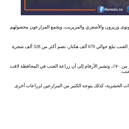
ونوى وزيزون والأشعري والمزيريب، ويجمع المزارعون محصولهم
وحسب إحصائيات مديرية الزراعة فإنّ كميات الإنتاج المتوقعة لهذا الموسم تصل إلى حوالي 11500 طن، والمساحة الإجمالية المزروعة بأشجار العنب تبلغ حوالي 670 ألف هكتار، تضم أكثر من 328 ألف شجرة
وقد تراجعت زراعة العنب في المحافظة بشكل كبير، وتقدر مديرية الزراعة بأن معدل التراجع في المساحات المزروعة وفي الإنتاجية إلى أكثر من ٧٠٪، وتشير الأرقام إلى أن زراعة العنب في المحافظة لاقت
يدات الحشرية، كذلك يتوجه الكثير من المزارعين لزراعات أخرى