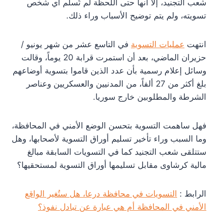
شعب التجنيد، إلا أنها حتى اللحظة لم تُسلم أي شخص
تسويته، ولم يتم توضيح الأسباب وراء ذلك.
انتهت
عمليات التسوية
في التاسع عشر من شهر يونيو /
حزيران الماضي، بعد أن استمرت قرابة 20 يوماً، وقالت
وسائل إعلام رسمية بأن عدد الذين قاموا بتسوية أوضاعهم
بلغ أكثر من 27 ألفاً، من المدنيين والعسكريين وعناصر
الشرطة والمطلوبين خارج سوريا.
فهل ساهمت التسوية بتحسن الوضع الأمني في المحافظة،
وما السبب وراء تأخير تسليم أوراق التسوية لأصحابها، وهل
ستتلقى شعب التجنيد كما في التسويات السابقة مبالغ
مالية كرشاوى مقابل تسليمها أوراق التسوية لمستحقيها؟
الرابط :
التسويات في محافظة درعا، هل ستُغير الواقع
الأمني في المحافظة أم هي عبارة عن تبادل نفوذ؟